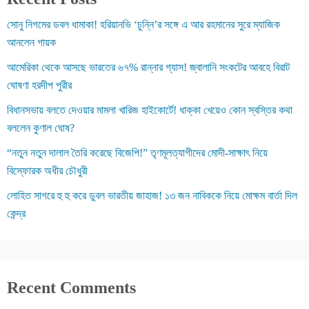
সোনু নিগমের ডবল ধামাকা! হরিয়ানভি ‘চুন্নি’র সঙ্গে এ আর রহমানের সুরে ম্যাজিক
আনলেন গায়ক
আমেরিকা থেকে আসছে ভারতের ৬৭% রান্নার গ্যাস! জ্বালানি সংকটের আবহে বিরাট
ঘোষণা হরদীপ পুরীর
বিধানসভায় বলতে দেওয়ার মামলা খারিজ হাইকোর্টে! ধাক্কা খেয়েও কোন স্বস্তির কথা
বললেন কুণাল ঘোষ?
“নতুন নতুন দালাল তৈরি করেছে বিজেপি!” তৃণমূলত্যাগীদের মোদী-সাক্ষাৎ নিয়ে
বিস্ফোরক অধীর চৌধুরী
লোহিত সাগরে হু হু করে ডুবল ভারতীয় জাহাজ! ১৩ জন নাবিককে নিয়ে মোক্ষম বার্তা দিল
কেন্দ্র
Recent Comments