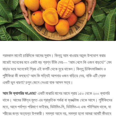
গরমকাল মানেই চারিদিকে আমের সুবাস। কিন্তু আম খাওয়ার আনন্দ উপভোগ করার
মাঝেই অনেকের মনে একটা বড় প্রশ্ন উঁকি দেয়— ‘আম খেলে কি ওজন বাড়বে?’ মেদ
বাড়ার ভয়ে অনেকেই প্রিয় এই ফলটি থেকে দূরে থাকেন। কিন্তু চিকিৎসাবিজ্ঞান ও
পুষ্টিবিদরা কী বলছেন? আম কি সত্যিই আপনার ওজন বাড়িয়ে দেয়, নাকি এটি স্রেফ
একটি ভুল ধারণা? চলুন জেনে নেওয়া যাক আসল সত্য।
আম কি ক্যালরির ভাণ্ডার?
একটি মাঝারি মাপের আমে প্রায় ১৫০ থেকে ২০০ ক্যালরি
থাকে। আমের মিষ্টত্ব মূলত এর প্রাকৃতিক শর্করা বা ফ্রুক্টোজ থেকে আসে। পুষ্টিবিদদের
মতে, আমে পর্যাপ্ত পরিমাণে ফাইবার, ভিটামিন-সি, ভিটামিন-এ এবং পটাশিয়াম থাকে, যা
শরীরের জন্য অত্যন্ত উপকারী। সমস্যা আমে নয়, সমস্যা হলো আমরা আমটি কীভাবে