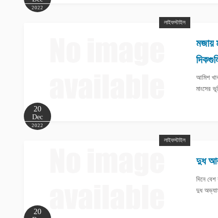
2022
লাইফস্টাইল
মজায় ম
দিকগুল
আমিশ খাবা
মাংসের ভূ
20
Dec
2022
লাইফস্টাইল
দুধ আর
দিনে বেশ
দুধ অভ্
20