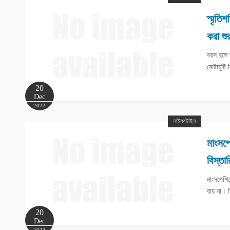
স্মৃতি
করা শু
বয়স হলে স
মোটামুটি 
20
Dec
2022
লাইফস্টাইল
মাংসপে
বিস্তা
মাংসপেশি
যায় না।
20
Dec
2022