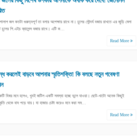
 জলের কিছু বিশেষ উপকার আপনাকে অবাক করে দেবে! জেনেনিন
রিত
 গোলাপ জল কতটা গুরুত্বপূর্ণ তা বলার অপেক্ষায় রাখে না। চুলের সৌন্দর্য বজায় রাখতে এর জুড়ি মেলা
 চুলের পি.এইচ ব্যালেন্স বজায় রাখে। এটি ক…
Read More
্ধ করলেই বাড়বে আপনার স্মৃতিশক্তি! কি বলছে নতুন গবেষণা
িন
কটি বিষয় মনে হলেও, খুবই জটিল একটি সমস্যা হচ্ছে ভুলে যাওয়া। ছোট-খাটো অনেক কিছুই
্মৃতি থেকে বাদ পড়ে যায়। যা হাজার চেষ্টা করেও মনে করা সম…
Read More