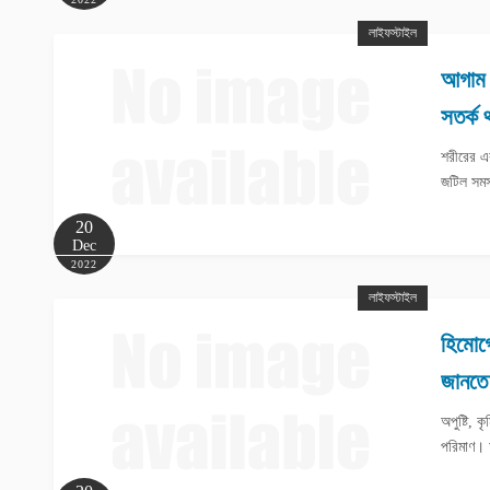
লাইফস্টাইল
আগাম এ
সতর্ক 
শরীরের এ
জটিল সমস
20
Dec
2022
লাইফস্টাইল
হিমোগ্
জানতে
অপুষ্টি, 
পরিমাণ।