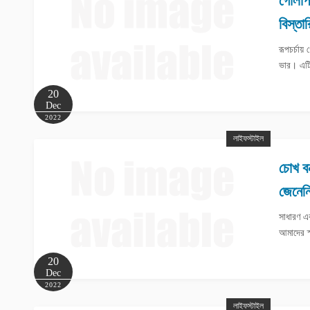
গোলাপ
বিস্তা
রূপচর্চায়
ভার। এটি
20
Dec
2022
লাইফস্টাইল
চোখ বন
জেনেন
সাধারণ এ
আমাদের স
20
Dec
2022
লাইফস্টাইল