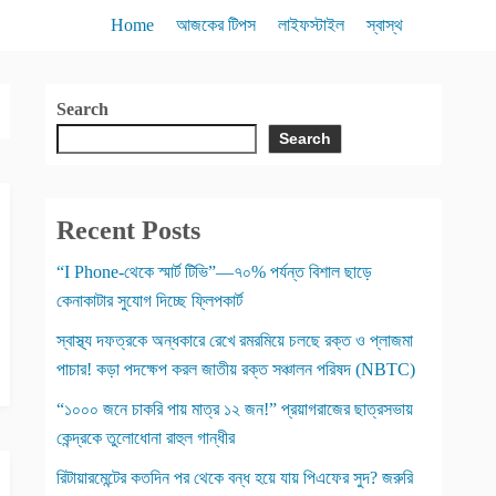
Home
আজকের টিপস
লাইফস্টাইল
স্বাস্থ
Search
Search
Recent Posts
“I Phone-থেকে স্মার্ট টিভি”—৭০% পর্যন্ত বিশাল ছাড়ে
কেনাকাটার সুযোগ দিচ্ছে ফ্লিপকার্ট
স্বাস্থ্য দফত্রকে অন্ধকারে রেখে রমরমিয়ে চলছে রক্ত ও প্লাজমা
পাচার! কড়া পদক্ষেপ করল জাতীয় রক্ত সঞ্চালন পরিষদ (NBTC)
“১০০০ জনে চাকরি পায় মাত্র ১২ জন!” প্রয়াগরাজের ছাত্রসভায়
কেন্দ্রকে তুলোধোনা রাহুল গান্ধীর
রিটায়ারমেন্টের কতদিন পর থেকে বন্ধ হয়ে যায় পিএফের সুদ? জরুরি