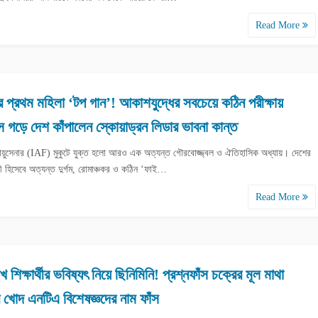
Read More
 প্রথম মহিলা ‘টপ গান’! আকাশযুদ্ধের সবচেয়ে কঠিন পরীক্ষায়
 গড়ে দেশ কাঁপালেন স্কোয়াড্রন লিডার ভাবনা কান্ত
বায়ুসেনার (IAF) মুকুটে যুক্ত হলো আরও এক অত্যন্ত গৌরবোজ্জ্বল ও ঐতিহাসিক অধ্যায়। দেশের
রী হিসেবে অত্যন্ত দুর্গম, রোমাঞ্চকর ও কঠিন ‘ফাই…
Read More
 শিক্ষার্থীর ভবিষ্যৎ নিয়ে ছিনিমিনি! প্রশ্নফাঁস চক্রের মূল মাথা
 খোদ এনটিএ বিশেষজ্ঞদের নাম ফাঁস