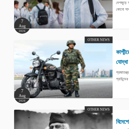
দেশজুড়ে
কোনো সাধা
7
Aug
2026
OTHER NEWS
কাশ্মী
যোদ্ধা
প্রজাতন্
গ্রাউন্ড
7
Aug
2026
OTHER NEWS
বিদেশে