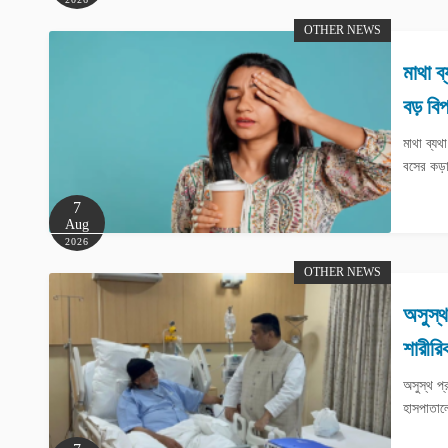
OTHER NEWS
মাথা 
বড় বি
মাথা ব্য
বসের কড়া
7
Aug
2026
OTHER NEWS
অসুস্থ
শারীর
অসুস্থ প্
হাসপাতাল