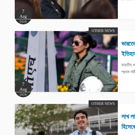
7
Aug
2026
OTHER NEWS
ভারতের
ইতিহাস
ভারতীয় 
প্রথম না
7
Aug
2026
OTHER NEWS
লাখ লাখ
হিসেবে