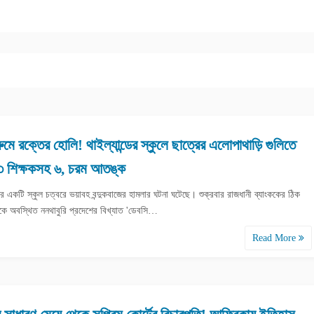
ুমে রক্তের হোলি! থাইল্যান্ডের স্কুলে ছাত্রের এলোপাথাড়ি গুলিতে
৩ শিক্ষকসহ ৬, চরম আতঙ্ক
ডের একটি স্কুল চত্বরে ভয়াবহ বন্দুকবাজের হামলার ঘটনা ঘটেছে। শুক্রবার রাজধানী ব্যাংককের ঠিক
কে অবস্থিত ননথাবুরি প্রদেশের বিখ্যাত 'ডেবসি…
Read More