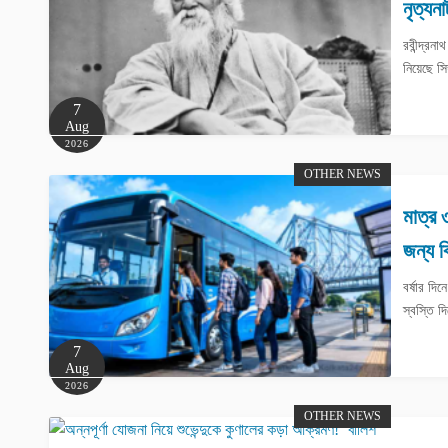
নৃত্যনা
রবীন্দ্রন
নিয়েছে সিঙ
7
Aug
2026
OTHER NEWS
মাত্র 
জন্য ব
বর্ষার দি
স্বস্তি দ
7
Aug
2026
OTHER NEWS