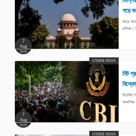
দিল্লি
গড়ে ভা
মাত্র সাত
বালিকা। দ
7
Aug
2026
OTHER NEWS
নিট প্
বিস্ফো
বিতর্কিত 
আকস্মিক 
7
Aug
2026
OTHER NEWS