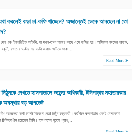
ব্যথা করলেই কড়া চা-কফি খাচ্ছেন? অজান্তেই ডেকে আনছেন না তো
পদ?
থা যেন এক চিরপরিচিত অতিথি, যা যখন-তখন ঘাড়ের কাছে এসে হাজির হয়। অফিসের কাজের পাহাড়,
 বকুনি, রাস্তায় ঘণ্টার পর ঘণ্টা জ্যামে আটকে থাকা…
Read More
 মিঠুনকে দেখতে হাসপাতালে শুভেন্দু অধিকারী, টলিপাড়ার মহাতারকার
িক অবস্থায় বড় আপডেট
রবীণ অভিনেতা তথা বিশিষ্ট বিজেপি নেতা মিঠুন চক্রবর্তী। বর্তমানে কলকাতার একটি বেসরকারি
ে চিকিৎসাধীন রয়েছেন তিনি। হাসপাতাল সূত্রে প্রাপ্…
Read More