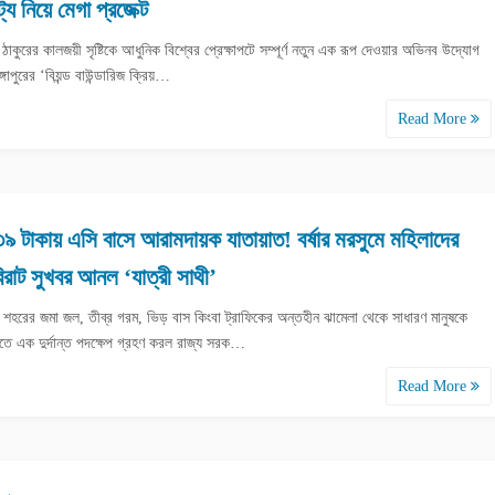
ট্য নিয়ে মেগা প্রজেক্ট
াথ ঠাকুরের কালজয়ী সৃষ্টিকে আধুনিক বিশ্বের প্রেক্ষাপটে সম্পূর্ণ নতুন এক রূপ দেওয়ার অভিনব উদ্যোগ
্গাপুরের ‘বিয়ন্ড বাউন্ডারিজ ক্রিয়…
Read More
৩৯ টাকায় এসি বাসে আরামদায়ক যাতায়াত! বর্ষার মরসুমে মহিলাদের
িরাট সুখবর আনল ‘যাত্রী সাথী’
নে শহরের জমা জল, তীব্র গরম, ভিড় বাস কিংবা ট্রাফিকের অন্তহীন ঝামেলা থেকে সাধারণ মানুষকে
িতে এক দুর্দান্ত পদক্ষেপ গ্রহণ করল রাজ্য সরক…
Read More