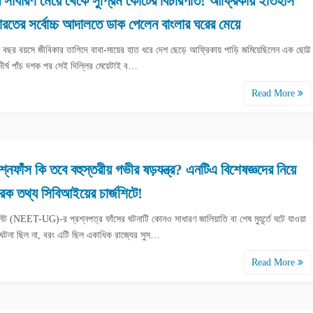
র সাধারণ মেয়ে থেকে সুপ্রিম কোর্টের বিচারপতি! আফ্রিকায় ইতিহাস
রতের সর্বোচ্চ আদালতে ডাক পেলেন বাংলার ঘরের মেয়ে
 বছর বয়সে জীবিকার তাগিদে বাবা-মায়ের হাত ধরে দেশ ছেড়ে আফ্রিকায় পাড়ি জমিয়েছিলেন এক ছোট্ট
ীর্ঘ পাঁচ দশক পর সেই দিল্লির মেয়েটাই ব…
Read More
রশ্নফাঁস কি তবে বহুস্তরীয় গভীর ষড়যন্ত্র? এনটিএ বিশেষজ্ঞদের নিয়ে
রক তথ্য সিবিআইয়ের চার্জশিটে!
নিট (NEET-UG)-র প্রশ্নপত্র ফাঁসের ঘটনাটি কোনও সাধারণ জালিয়াতি বা শেষ মুহূর্তে ঘটে যাওয়া
ঘটনা ছিল না, বরং এটি ছিল একাধিক রাজ্যের সুস…
Read More