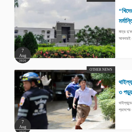
“খিদের
মর্মান্
মাত্র দু
আবদারই শে
7
Aug
2026
OTHER NEWS
থাইল্য
৩ পড়ু
থাইল্যান্
প্রদেশের 
7
Aug
2026