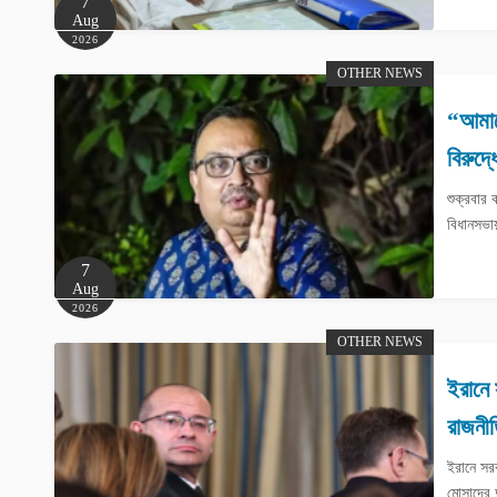
7
Aug
2026
OTHER NEWS
“আমাকে
বিরুদ্
শুক্রবার 
বিধানসভা
7
Aug
2026
OTHER NEWS
ইরানে 
রাজনী
ইরানে সরক
মোসাদের 