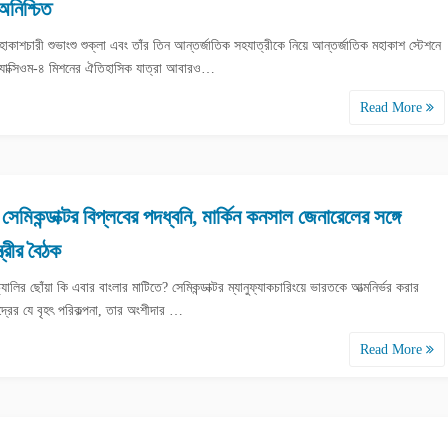
 অনিশ্চিত
হাকাশচারী শুভাংশু শুক্লা এবং তাঁর তিন আন্তর্জাতিক সহযাত্রীকে নিয়ে আন্তর্জাতিক মহাকাশ স্টেশনে
যাক্সিওম-৪ মিশনের ঐতিহাসিক যাত্রা আবারও…
Read More
় সেমিকন্ডাক্টর বিপ্লবের পদধ্বনি, মার্কিন কনসাল জেনারেলের সঙ্গে
্ত্রীর বৈঠক
যালির ছোঁয়া কি এবার বাংলার মাটিতে? সেমিকন্ডাক্টর ম্যানুফ্যাকচারিংয়ে ভারতকে আত্মনির্ভর করার
েন্দ্রের যে বৃহৎ পরিকল্পনা, তার অংশীদার …
Read More