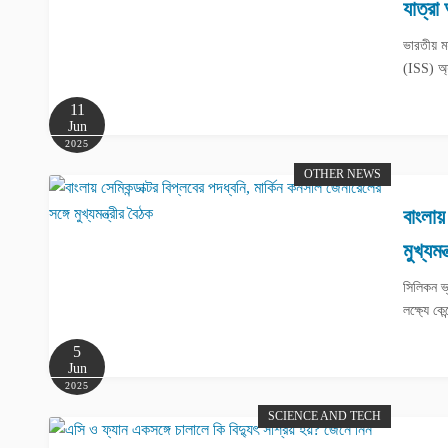
যাত্রা
ভারতীয় ম
(ISS) অ্
11
Jun
2025
OTHER NEWS
বাংলায
মুখ্যমন
সিলিকন ভ্
লক্ষ্যে ক
5
Jun
2025
SCIENCE AND TECH