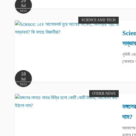
29
Jul
2025
SCIENCE AND TECH
Scien
সম্ভাব
পৃথিবী থ
(আকারে প
18
Jul
2025
OTHER NEWS
মঙ্গলে
দাম?
মহাকাশের 
ডলারে (প