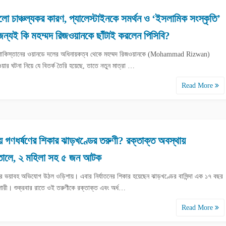
লো চাঞ্চল্যকর কারণ, প্যালেস্টাইনকে সমর্থন ও ‘ইসলামিক সংস্কৃতি’
 জন্যই কি মহম্মদ রিজওয়ানকে ছাঁটাই করলেন পিসিবি?
 পাকিস্তানের ওয়ানডে দলের অধিনায়কত্ব থেকে মহম্মদ রিজওয়ানকে (Mohammad Rizwan)
ওয়ার ঘটনা নিয়ে যে বিতর্ক তৈরি হয়েছে, তাতে নতুন মাত্রা …
Read More
 গণধর্ষণের শিকার ঝাড়খণ্ডের তরুণী? রক্তাক্ত অবস্থায়
তালে, ২ মহিলা সহ ৫ জন আটক
ণের ভয়াবহ অভিযোগ উঠল ওড়িশায়। এবার নির্যাতনের শিকার হয়েছেন ঝাড়খণ্ডের বাসিন্দা এক ১৭ বছর
োরী। শুক্রবার রাতে ওই তরুণীকে রক্তাক্ত এবং অর্ধ…
Read More