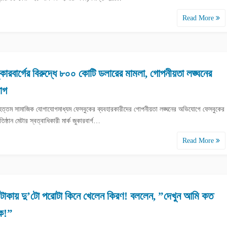
Read More
জুকারবার্গের বিরুদ্ধে ৮০০ কোটি ডলারের মামলা, গোপনীয়তা লঙ্ঘনের
োগ
বৃহত্তম সামাজিক যোগাযোগমাধ্যম ফেসবুকের ব্যবহারকারীদের গোপনীয়তা লঙ্ঘনের অভিযোগে ফেসবুকের
তিষ্ঠান মেটার স্বত্বাধিকারী মার্ক জুকারবার্গ…
Read More
টাকায় দু’টো পরোটা কিনে খেলেন কিরণ! বললেন, ”দেখুন আমি কত
ক!”