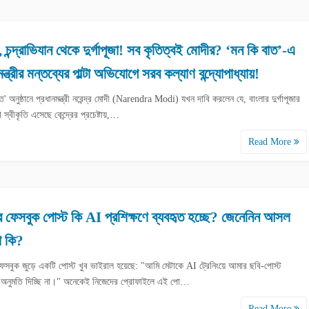
 চন্দ্রাভিযান থেকে দুর্গাপূজা! সব কৃতিত্বই মোদীর? ‘মন কি বাত’-এ
ন্ত্রীর মন্তব্যের পাল্টা অভিযোগে সরব কল্যাণ বন্দ্যোপাধ্যায়!
ত' অনুষ্ঠানে প্রধানমন্ত্রী নরেন্দ্র মোদী (Narendra Modi) যখন দাবি করলেন যে, বাংলার দুর্গাপূজার
স্বীকৃতি এসেছে কেন্দ্রের প্রচেষ্টায়,…
Read More
 ফেসবুক পোস্ট কি AI প্রশিক্ষণে ব্যবহৃত হচ্ছে? জেনেনিন আসল
া কি?
 ফেসবুক জুড়ে একটি পোস্ট খুব ভাইরাল হয়েছে: "আমি মেটাকে AI ট্রেনিংয়ে আমার ছবি-পোস্ট
র অনুমতি দিচ্ছি না।" অনেকেই নিজেদের প্রোফাইলে এই পো…
Read More