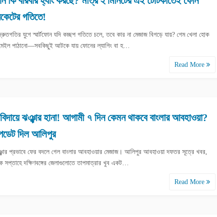
টফোন কি বারবার হ্যাং করছে? মাত্র ২ মিনিটের এই টোটকাতেই ফোন
রকেটের গতিতে!
রুতগতির যুগে স্মার্টফোন যদি কচ্ছপ গতিতে চলে, তবে কার না মেজাজ বিগড়ে যায়? গেম খেলা হোক
 মেইল পাঠানো—সবকিছুই আটকে যায় ফোনের ল্যাগিং বা হ…
Read More
বিদায়ে ঝঞ্ঝার হানা! আগামী ৭ দিন কেমন থাকবে বাংলার আবহাওয়া?
ডেট দিল আলিপুর
ঝঞ্ঝার প্রভাবে ফের বদলে গেল বাংলার আবহাওয়ার মেজাজ। আলিপুর আবহাওয়া দফতর সূত্রে খবর,
 সপ্তাহে দক্ষিণবঙ্গের জেলাগুলোতে তাপমাত্রার খুব একট…
Read More