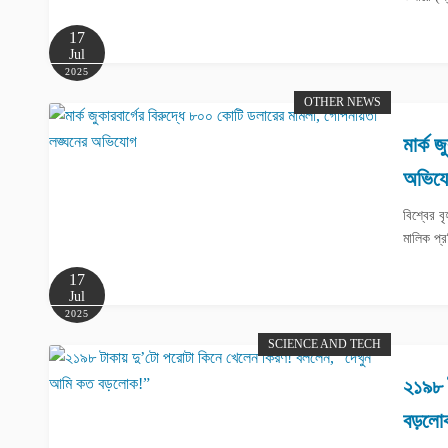
17
Jul
2025
OTHER NEWS
মার্ক 
অভিয
বিশ্বের 
মালিক প্র
17
Jul
2025
SCIENCE AND TECH
২১৯৮ 
বড়লো