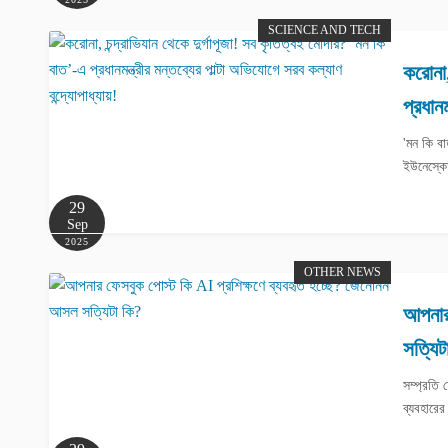
SCIENCE AND TECH
করোনা,
প্রধানম
'মন কি বা
ইউনেস্কো 
29
Sep
2025
OTHER NEWS
আপনার
সত্যিট
সম্প্রতি
ব্যবহারে