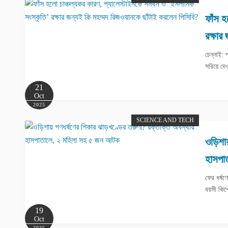
ফাঁস হ
রক্ষার
চেন্নাই:
সরিয়ে দে
21
Oct
2025
SCIENCE AND TECH
ওড়িশায়
হাসপা
ফের ধর্ষ
বয়সী কিশ
19
Oct
2025