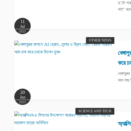
দু’টো পরো
গাই” নাম
11
Jul
2025
OTHER NEWS
বেঙ্গা
করে চ
বেঙ্গালুর
আম গাছ ন
20
Jun
2025
SCIENCE AND TECH
অ্যাক্