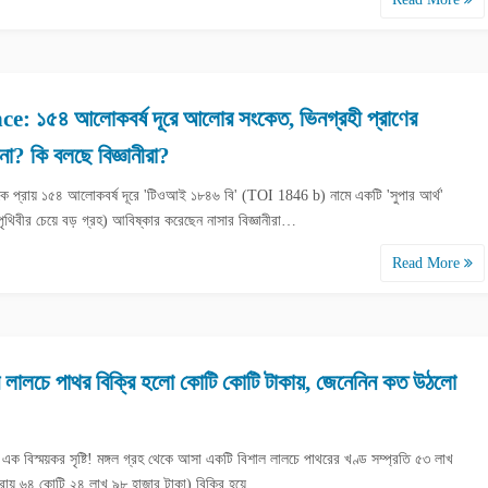
ce: ১৫৪ আলোকবর্ষ দূরে আলোর সংকেত, ভিনগ্রহী প্রাণের
না? কি বলছে বিজ্ঞানীরা?
েকে প্রায় ১৫৪ আলোকবর্ষ দূরে 'টিওআই ১৮৪৬ বি' (TOI 1846 b) নামে একটি 'সুপার আর্থ'
ৃথিবীর চেয়ে বড় গ্রহ) আবিষ্কার করেছেন নাসার বিজ্ঞানীরা…
Read More
র লালচে পাথর বিক্রি হলো কোটি কোটি টাকায়, জেনেনিন কত উঠলো
এক বিস্ময়কর সৃষ্টি! মঙ্গল গ্রহ থেকে আসা একটি বিশাল লালচে পাথরের খণ্ড সম্প্রতি ৫৩ লাখ
্রায় ৬৪ কোটি ২৪ লাখ ৯৮ হাজার টাকা) বিক্রি হয়ে…