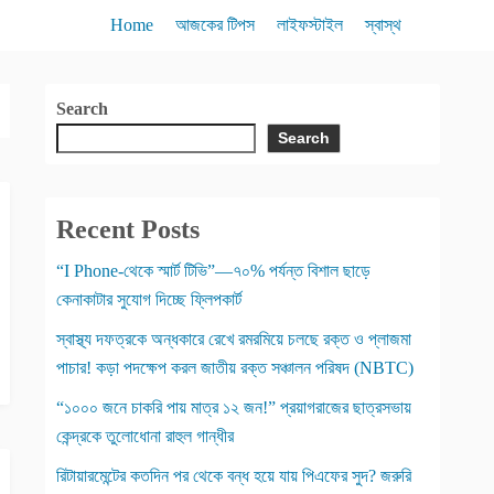
Home
আজকের টিপস
লাইফস্টাইল
স্বাস্থ
Search
Search
Recent Posts
“I Phone-থেকে স্মার্ট টিভি”—৭০% পর্যন্ত বিশাল ছাড়ে
কেনাকাটার সুযোগ দিচ্ছে ফ্লিপকার্ট
স্বাস্থ্য দফত্রকে অন্ধকারে রেখে রমরমিয়ে চলছে রক্ত ও প্লাজমা
পাচার! কড়া পদক্ষেপ করল জাতীয় রক্ত সঞ্চালন পরিষদ (NBTC)
“১০০০ জনে চাকরি পায় মাত্র ১২ জন!” প্রয়াগরাজের ছাত্রসভায়
কেন্দ্রকে তুলোধোনা রাহুল গান্ধীর
রিটায়ারমেন্টের কতদিন পর থেকে বন্ধ হয়ে যায় পিএফের সুদ? জরুরি