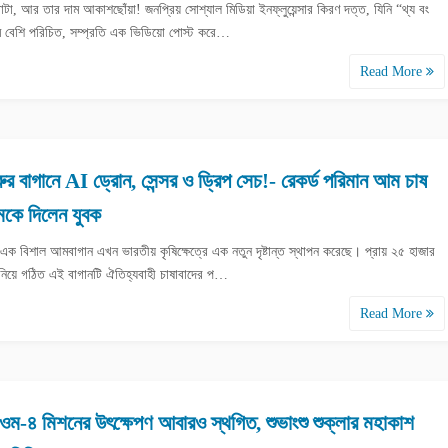
টা, আর তার দাম আকাশছোঁয়া! জনপ্রিয় সোশ্যাল মিডিয়া ইনফ্লুয়েন্সার কিরণ দত্ত, যিনি “থ্য বং
ে বেশি পরিচিত, সম্প্রতি এক ভিডিয়ো পোস্ট করে…
Read More
লুরুর বাগানে AI ড্রোন, সেন্সর ও ড্রিপ সেচ!- রেকর্ড পরিমান আম চাষ
মকে দিলেন যুবক
ুর এক বিশাল আমবাগান এখন ভারতীয় কৃষিক্ষেত্রে এক নতুন দৃষ্টান্ত স্থাপন করেছে। প্রায় ২৫ হাজার
িয়ে গঠিত এই বাগানটি ঐতিহ্যবাহী চাষাবাদের প…
Read More
সিওম-৪ মিশনের উৎক্ষেপণ আবারও স্থগিত, শুভাংশু শুক্লার মহাকাশ