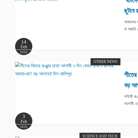
স্মার্
ছুটবে 
আজকের দ্
বা জরুরি
14
Feb
2026
OTHER NEWS
শীতের 
বড় আপ
পশ্চিমী 
আগামী এক
3
Feb
2026
SCIENCE AND TECH