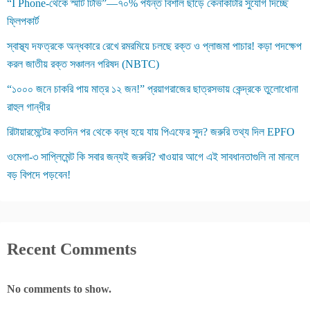
“I Phone-থেকে স্মার্ট টিভি”—৭০% পর্যন্ত বিশাল ছাড়ে কেনাকাটার সুযোগ দিচ্ছে
ফ্লিপকার্ট
স্বাস্থ্য দফত্রকে অন্ধকারে রেখে রমরমিয়ে চলছে রক্ত ও প্লাজমা পাচার! কড়া পদক্ষেপ
করল জাতীয় রক্ত সঞ্চালন পরিষদ (NBTC)
“১০০০ জনে চাকরি পায় মাত্র ১২ জন!” প্রয়াগরাজের ছাত্রসভায় কেন্দ্রকে তুলোধোনা
রাহুল গান্ধীর
রিটায়ারমেন্টের কতদিন পর থেকে বন্ধ হয়ে যায় পিএফের সুদ? জরুরি তথ্য দিল EPFO
ওমেগা-৩ সাপ্লিমেন্ট কি সবার জন্যই জরুরি? খাওয়ার আগে এই সাবধানতাগুলি না মানলে
বড় বিপদে পড়বেন!
Recent Comments
No comments to show.