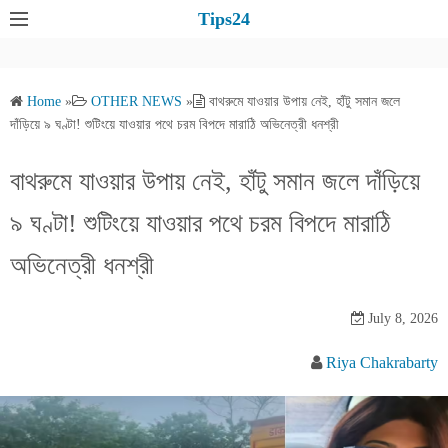
S
Tips24
k
i
p
Home
»
OTHER NEWS
»
বাথরুমে যাওয়ার উপায় নেই, হাঁটু সমান জলে
t
দাঁড়িয়ে ৯ ঘণ্টা! শুটিংয়ে যাওয়ার পথে চরম বিপদে মারাঠি অভিনেত্রী ধনশ্রী
o
c
বাথরুমে যাওয়ার উপায় নেই, হাঁটু সমান জলে দাঁড়িয়ে
o
৯ ঘণ্টা! শুটিংয়ে যাওয়ার পথে চরম বিপদে মারাঠি
n
t
অভিনেত্রী ধনশ্রী
e
n
July 8, 2026
t
Riya Chakrabarty