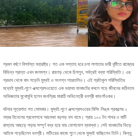
প্রবল বর্ষণে বিপর্যস্ত মহারাষ্ট্র। গত এক সপ্তাহ ধরে চলা লাগাতার ভারী বৃষ্টিতে রাজ্যের
বিভিন্ন প্রান্ত এখন জলমগ্ন। রায়গড় থেকে চিপলুন, সর্বত্রই বন্যা পরিস্থিতি। এর
প্রভাব থেকে বাদ পড়েনি মুম্বই ও সংলগ্ন শহরতলিও। এই প্রতিকূল পরিস্থিতির
মধ্যেই মুম্বই-পুণে এক্সপ্রেসওয়েতে এক ভয়াবহ যানজটের কবলে পড়ে জীবনের কঠিনতম
অভিজ্ঞতার মুখোমুখি হলেন জনপ্রিয় মারাঠি অভিনেত্রী ধনশ্রী কাডগাঁওকর।
ঘটনার সূত্রপাত গত সোমবার। মুম্বই-পুণে এক্সপ্রেসওয়ের মিসিং লিঙ্ক প্রকল্পের ২
নম্বর টানেলের প্রবেশপথে আচমকা বড়সড় ধস নামে। প্রায় ১০০ টন পাথর ও মাটি
রাস্তায় আছড়ে পড়ায় সম্পূর্ণ বন্ধ হয়ে যায় যোগাযোগ ব্যবস্থা। সেই যানজটের ভিড়ে
আটকে পড়েছিলেন ধনশ্রী। শুটিংয়ের কাজে পুণে থেকে মুম্বই যাচ্ছিলেন তিনি। কিন্তু