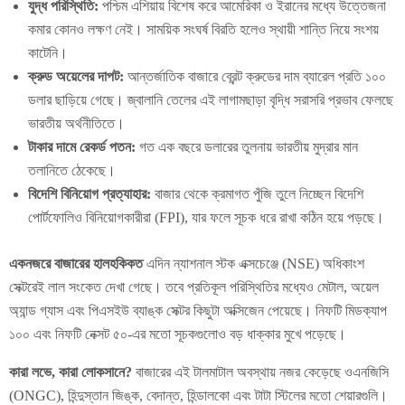
যুদ্ধ পরিস্থিতি:
পশ্চিম এশিয়ায় বিশেষ করে আমেরিকা ও ইরানের মধ্যে উত্তেজনা
কমার কোনও লক্ষণ নেই। সাময়িক সংঘর্ষ বিরতি হলেও স্থায়ী শান্তি নিয়ে সংশয়
কাটেনি।
ক্রুড অয়েলের দাপট:
আন্তর্জাতিক বাজারে ব্রেন্ট ক্রুডের দাম ব্যারেল প্রতি ১০০
ডলার ছাড়িয়ে গেছে। জ্বালানি তেলের এই লাগামছাড়া বৃদ্ধি সরাসরি প্রভাব ফেলছে
ভারতীয় অর্থনীতিতে।
টাকার দামে রেকর্ড পতন:
গত এক বছরে ডলারের তুলনায় ভারতীয় মুদ্রার মান
তলানিতে ঠেকেছে।
বিদেশি বিনিয়োগ প্রত্যাহার:
বাজার থেকে ক্রমাগত পুঁজি তুলে নিচ্ছেন বিদেশি
পোর্টফোলিও বিনিয়োগকারীরা (FPI), যার ফলে সূচক ধরে রাখা কঠিন হয়ে পড়ছে।
একনজরে বাজারের হালহকিকত
এদিন ন্যাশনাল স্টক এক্সচেঞ্জে (NSE) অধিকাংশ
সেক্টরেই লাল সংকেত দেখা গেছে। তবে প্রতিকূল পরিস্থিতির মধ্যেও মেটাল, অয়েল
অ্যান্ড গ্যাস এবং পিএসইউ ব্যাঙ্ক সেক্টর কিছুটা অক্সিজেন পেয়েছে। নিফটি মিডক্যাপ
১০০ এবং নিফটি নেক্সট ৫০-এর মতো সূচকগুলোও বড় ধাক্কার মুখে পড়েছে।
কারা লভে, কারা লোকসানে?
বাজারের এই টালমাটাল অবস্থায় নজর কেড়েছে ওএনজিসি
(ONGC), হিন্দুস্তান জিঙ্ক, বেদান্ত, হিন্ডালকো এবং টাটা স্টিলের মতো শেয়ারগুলি।