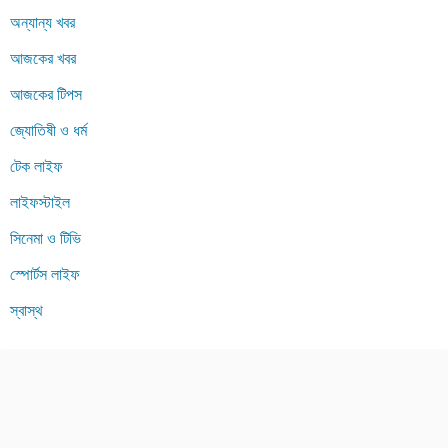
অন্যান্য খবর
আজকের খবর
আজকের টিপস
জ্যোতিষী ও ধর্ম
টেক লাইফ
লাইফস্টাইল
সিনেমা ও টিভি
স্পোর্টস লাইফ
স্বাস্থ