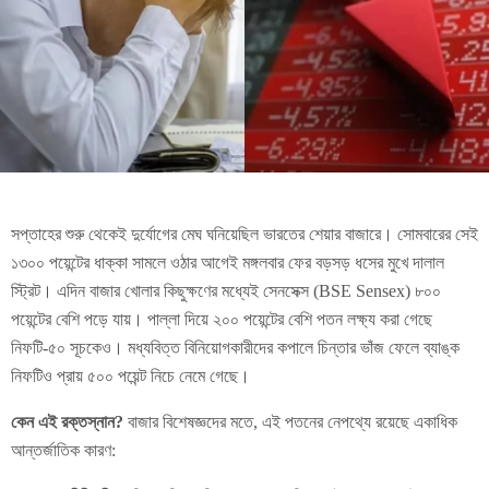
সপ্তাহের শুরু থেকেই দুর্যোগের মেঘ ঘনিয়েছিল ভারতের শেয়ার বাজারে। সোমবারের সেই
১৩০০ পয়েন্টের ধাক্কা সামলে ওঠার আগেই মঙ্গলবার ফের বড়সড় ধসের মুখে দালাল
স্ট্রিট। এদিন বাজার খোলার কিছুক্ষণের মধ্যেই সেনসেক্স (BSE Sensex) ৮০০
পয়েন্টের বেশি পড়ে যায়। পাল্লা দিয়ে ২০০ পয়েন্টের বেশি পতন লক্ষ্য করা গেছে
নিফটি-৫০ সূচকেও। মধ্যবিত্ত বিনিয়োগকারীদের কপালে চিন্তার ভাঁজ ফেলে ব্যাঙ্ক
নিফটিও প্রায় ৫০০ পয়েন্ট নিচে নেমে গেছে।
কেন এই রক্তস্নান?
বাজার বিশেষজ্ঞদের মতে, এই পতনের নেপথ্যে রয়েছে একাধিক
আন্তর্জাতিক কারণ: