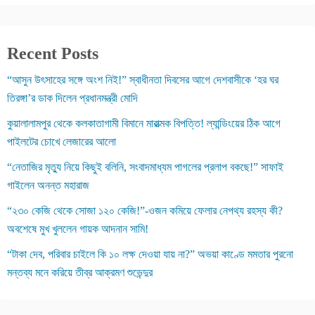
Recent Posts
“আসুন উৎসাহের সঙ্গে অংশ নিই!” স্বাধীনতা দিবসের আগে দেশবাসীকে ‘হর ঘর
তিরঙ্গা’র ডাক দিলেন প্রধানমন্ত্রী মোদি
কুয়ালালামপুর থেকে কলকাতাগামী বিমানে মারাত্মক বিপত্তি! ল্যান্ডিংয়ের ঠিক আগে
পাইলটের চোখে লেজারের আলো
“নেতাজির মৃত্যু নিয়ে কিছুই বলিনি, সংবাদমাধ্যম পাগলের প্রলাপ বকছে!” সাফাই
গাইলেন অনন্ত মহারাজ
“২৩০ কেজি থেকে সোজা ১২০ কেজি!”-ওজন কমিয়ে ফেলার নেপথ্য রহস্য কী?
অবশেষে মুখ খুললেন গায়ক আদনান সামি!
“টাকা দেব, পরিবার চাইলে কি ১০ লক্ষ দেওয়া যায় না?” অভয়া কাণ্ডে মমতার পুরনো
মন্তব্য মনে করিয়ে তীব্র আক্রমণ শুভেন্দুর