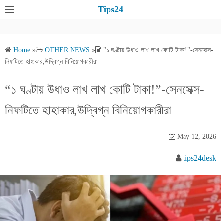
S
Tips24
k
i
p
Home
»
OTHER NEWS
»
"১ ঘণ্টায় উধাও লাখ লাখ কোটি টাকা!"-সেনসেক্স-
t
নিফটিতে হাহাকার,উদ্বিগ্ন বিনিয়োগকারীরা
o
c
“১ ঘণ্টায় উধাও লাখ লাখ কোটি টাকা!”-সেনসেক্স-
o
নিফটিতে হাহাকার,উদ্বিগ্ন বিনিয়োগকারীরা
n
t
e
May 12, 2026
n
tips24desk
t