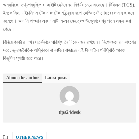
অন্যদিকে, তথ্যপ্রযুক্তি বা আইটি সেক্টরে বড় বিপর্যয় নেমে এসেছে। টিসিএস (TCS),
ইনফোসিস, এইচসিএল টেক এবং টেক মহিন্দ্রার মতো হেভিওয়েট শেয়ারের দাম হু হু করে
কমেছে। আদানি পাওয়ার এবং এলটিএম-এর ক্ষেত্রেও উল্লেখযোগ্য পতন লক্ষ্য করা
গেছে।
বিনিয়োগকারীরা এখন সতর্কভাবে পরিস্থিতির দিকে নজর রাখছেন। বিশেষজ্ঞদের একাংশের
মতে, ভূ-রাজনৈতিক অস্থিরতা না কাটলে বাজারের এই টালমাটাল পরিস্থিতি আরও
কিছুদিন স্থায়ী হতে পারে।
About the author
Latest posts
tips24desk
OTHER NEWS