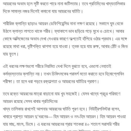
আয়রনের অভাব হলে সৃষ্টি করতে পারে নানা জটিলতার। তবে প্রতিদিনের খাদ্যতালিকার
দিকে সামান্য নজর দিলেই কমানো যায় আয়রনের ঘাটতি।
শারীরিক ক্লান্তি ছাড়াও আয়রন ডেফিশিয়েন্সির নানা লক্ষণ রয়েছে। সকালে ঘুম থেকে
উঠলে ক্লান্ত লাগতে থাকে শরীর। ফ্যাকাশে ভাব ছড়িয়ে পড়ে মুখে ও চোখে। আবার
কোষে অক্সিজেনের অভাব দেখা দেওয়ার কারণে অল্পতেই হাঁপিয়ে ওঠার প্রভাব। এর সঙ্গে
রয়েছে মাথা ধরা, দৃষ্টিশক্তি ঝাপসা হয়ে যাওয়া। ত্বক হয়ে যায় রুক্ষ, আবার ঠোঁট ও জিভ
যায় ফুলে।
এই ধরনের লক্ষণগুলো শরীরে নিয়মিত দেখা দিলে বুঝতে হবে, এগুলো নেহাতই
কর্মব্যস্ততার ক্লান্তি নয়। তখন চিকিৎসকের পরামর্শ মতো করাতে হবে হিমোগ্লোবিন
পরীক্ষা। তা হলে ধরা পড়বে রক্তাল্পতা ও আয়রনের ঘাটতির প্রমাণ।
তবে রক্তে আয়রনের মাত্রা বাড়ানো যায় খুব সহজেই। যেসব খাদ্যে প্রচুর পরিমাণে
আয়রন রয়েছে সেসব খাবার প্রতিদিনের
খাদ্য তালিকায় রাখলেই আপনার আয়রনের ঘাটতি পূরণ হবে। নিউট্রিশনিস্টরা বলেন,
খাবারে প্রাপ্ত আয়রন দু’ধরনের— হিম আয়রন ও নন-হিম আয়রন। হিম আয়রন পাওয়া
যায় মাছ, মাংস, ডিমে। এ ধরনের আয়রনের প্রায় শতকরা ৪০ শতাংশ সরাসরি শরীর