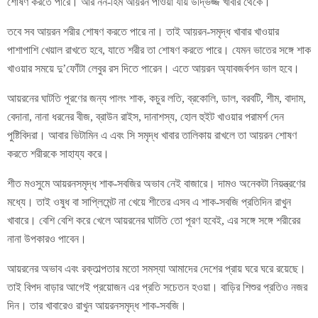
শোষণ করতে পারে। আর নন-হিম আয়রন পাওয়া যায় উদ্ভিজ্জ খাবার থেকে।
তবে সব আয়রন শরীর শোষণ করতে পারে না। তাই আয়রন-সমৃদ্ধ খাবার খাওয়ার
পাশাপাশি খেয়াল রাখতে হবে, যাতে শরীর তা শোষণ করতে পারে। যেমন ভাতের সঙ্গে শাক
খাওয়ার সময়ে দু’ফোঁটা লেবুর রস দিতে পারেন। এতে আয়রন অ্যাবজর্বশন ভাল হবে।
আয়রনের ঘাটতি পূরণের জন্য পালং শাক, কচুর লতি, ব্রকোলি, ডাল, বরবটি, শীম, বাদাম,
বেদানা, নানা ধরনের বীজ, ব্রাউন রাইস, দানাশস্য, হোল হুইট খাওয়ার পরামর্শ দেন
পুষ্টিবিদরা। আবার ভিটামিন এ এবং সি সমৃদ্ধ খাবার তালিকায় রাখলে তা আয়রন শোষণ
করতে শরীরকে সাহায্য করে।
শীত মওসুমে আয়রনসমৃদ্ধ শাক-সবজির অভাব নেই বাজারে। দামও অনেকটা নিয়ন্ত্রণের
মধ্যে। তাই ওষুধ বা সাপ্লিমেন্ট না খেয়ে শীতের এসব এ শাক-সবজি প্রতিদিন রাখুন
খাবারে। বেশি বেশি করে খেলে আয়রনের ঘাটতি তো পূরণ হবেই, এর সঙ্গে সঙ্গে শরীরের
নানা উপকারও পাবেন।
আয়রনের অভাব এবং রক্তাল্পতার মতো সমস্যা আমাদের দেশের প্রায় ঘরে ঘরে রয়েছে।
তাই বিপদ বাড়ার আগেই প্রয়োজন এর প্রতি সচেতন হওয়া। বাড়ির শিশুর প্রতিও নজর
দিন। তার খাবারেও রাখুন আয়রনসমৃদ্ধ শাক-সবজি।