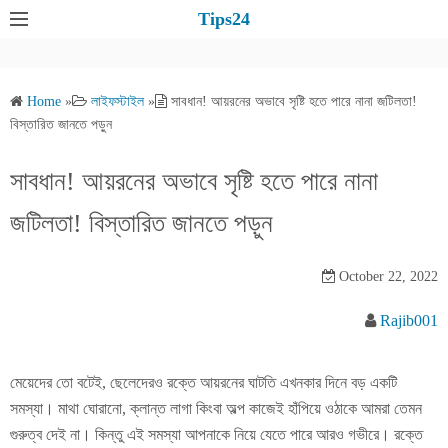
S
Tips24
k
i
p
Home
»
লাইফস্টাইল
»
সাবধান! আয়রনের অভাবে সৃষ্টি হতে পারে নানা জটিলতা!
t
বিস্তারিত জানতে পড়ুন
o
c
সাবধান! আয়রনের অভাবে সৃষ্টি হতে পারে নানা
o
জটিলতা! বিস্তারিত জানতে পড়ুন
n
t
e
October 22, 2022
n
Rajib001
t
মেয়েদের তো বটেই, ছেলেদেরও রক্তে আয়রনের ঘাটতি এখনকার দিনে বড় একটি
সমস্যা। মাথা ঘোরানো, ক্লান্ত লাগা কিংবা অল্প কাজেই হাঁপিয়ে ওঠাকে আমরা তেমন
গুরুত্ব দেই না। কিন্তু এই সমস্যা আপনাকে নিয়ে যেতে পারে আরও গভীরে। রক্তে