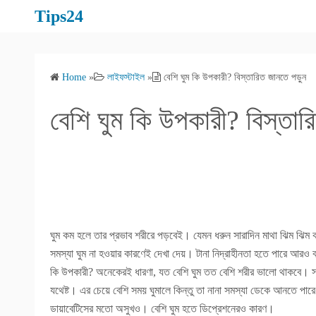
S
Tips24
k
i
p
Home
»
লাইফস্টাইল
»
বেশি ঘুম কি উপকারী? বিস্তারিত জানতে পড়ুন
t
o
বেশি ঘুম কি উপকারী? বিস্তা
c
o
n
t
e
n
t
ঘুম কম হলে তার প্রভাব শরীরে পড়বেই। যেমন ধরুন সারাদিন মাথা ঝিম ঝিম ক
সমস্যা ঘুম না হওয়ার কারণেই দেখা দেয়। টানা নিদ্রাহীনতা হতে পারে আরও
কি উপকারী? অনেকেরই ধারণা, যত বেশি ঘুম তত বেশি শরীর ভালো থাকবে। সত্য
যথেষ্ট। এর চেয়ে বেশি সময় ঘুমালে কিন্তু তা নানা সমস্যা ডেকে আনতে পারে
ডায়াবেটিসের মতো অসুখও। বেশি ঘুম হতে ডিপ্রেশনেরও কারণ।