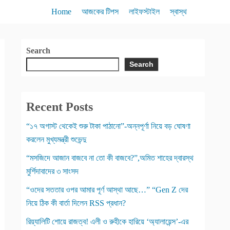
Home
আজকের টিপস
লাইফস্টাইল
স্বাস্থ
Search
Search
Recent Posts
“১৭ অগাস্ট থেকেই শুরু টাকা পাঠানো”-অন্নপূর্ণা নিয়ে বড় ঘোষণা
করলেন মুখ্যমন্ত্রী শুভেন্দু
“মসজিদে আজান বাজবে না তো কী বাজবে?”,অমিত শাহের দ্বারস্থ
মুর্শিদাবাদের ৩ সাংসদ
“ওদের সততার ওপর আমার পূর্ণ আস্থা আছে…” “Gen Z দের
নিয়ে ঠিক কী বার্তা দিলেন RSS প্রধান?
রিয়্যালিটি শোয়ে রাজত্ব! এলী ও রুহীকে হারিয়ে ‘অ্যালায়েন্স’-এর