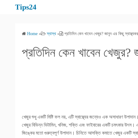
S
Tips24
k
i
p
Home
»
স্বাস্থ
»
প্রতিদিন কেন খাবেন খেজুর? জানুন এর কিছু স্বাস্থ্যক
t
o
প্রতিদিন কেন খাবেন খেজুর? জা
c
o
n
t
e
n
t
খেজুর শুধু একটি মিষ্টি ফল নয়, এটি স্বাস্থ্যের জন্যেও এক অসাধারণ উপাদান।
খেজুর বিভিন্ন ভিটামিন, খনিজ, শক্তি এবং ফাইবারের একটি চমৎকার উৎস। এছ
জিঙ্কের মতো গুরুত্বপূর্ণ উপাদান। চিনিতে আসক্তি কমাতে খেজুর একটি স্ব