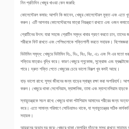
নিন প্রতিদিন খেজুর খাওয়া কেন জরুরি:
কোলেস্টেরল কমায়: আপনি কি জানেন, খেজুর কোলেস্টেরল মুক্ত এবং এতে খুবই
করুন। এটি আপনার কোলেস্টেরলের মাত্রা নিয়ন্ত্রণে রাখতে এবং ওজন কমাত
প্রোটিনের উৎস: যারা সহজে প্রোটিন সমৃদ্ধ খাবার গ্রহণ করতে চান, তাদের 
শরীরকে ফিট রাখতে এবং পেশিগুলোকে শক্তিশালী করতে সহায়ক। বিশেষজ্ঞরা নিয
ভিটামিন সমৃদ্ধ: খেজুরে ভিটামিন বি১, বি২, বি৩, বি৫, এ১ এবং সি এর মতো গু
শক্তির মাত্রাও বৃদ্ধি করে। কারণ খেজুরে গ্লুকোজ, সুক্রোজ এবং ফ্রুক্টোজের
পারে। দ্রুত শক্তি পেতে খেজুরের চেয়ে ভালো বিকল্প খুব কমই আছে।
হাড় ভালো রাখে: সুস্থ জীবনের জন্য হাড়ের স্বাস্থ্য রক্ষা করা অপরিহার্য। আ
করুন। খেজুরে থাকা সেলেনিয়াম, ম্যাঙ্গানিজ, তামা এবং ম্যাগনেসিয়াম হা
স্নায়ুতন্ত্রকে সচল রাখে: খেজুরে থাকা পটাশিয়াম আমাদের শরীরের জন্য অত্যন্
করে। এতে সামান্য পরিমাণে সোডিয়ামও থাকে, যা স্নায়ুতন্ত্রের সঠিক কার্যকার
সহায়ক।
আয়রনের অভাব দূর করে: খেজুরে থাকা ফ্লোরিন দাঁতকে সুস্থ রাখতে সাহা