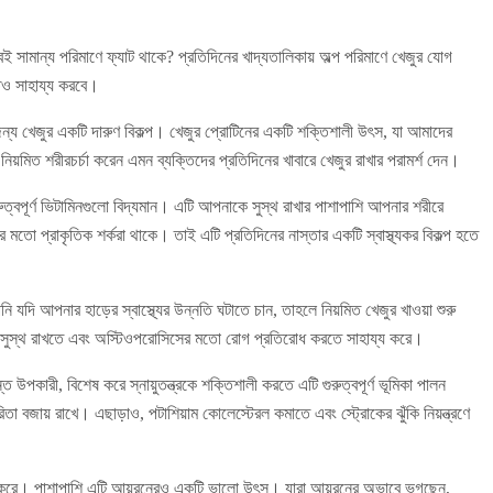
 সামান্য পরিমাণে ফ্যাট থাকে? প্রতিদিনের খাদ্যতালিকায় অল্প পরিমাণে খেজুর যোগ
েও সাহায্য করবে।
জন্য খেজুর একটি দারুণ বিকল্প। খেজুর প্রোটিনের একটি শক্তিশালী উৎস, যা আমাদের
়মিত শরীরচর্চা করেন এমন ব্যক্তিদের প্রতিদিনের খাবারে খেজুর রাখার পরামর্শ দেন।
রুত্বপূর্ণ ভিটামিনগুলো বিদ্যমান। এটি আপনাকে সুস্থ রাখার পাশাপাশি আপনার শরীরে
 মতো প্রাকৃতিক শর্করা থাকে। তাই এটি প্রতিদিনের নাস্তার একটি স্বাস্থ্যকর বিকল্প হতে
পনি যদি আপনার হাড়ের স্বাস্থ্যের উন্নতি ঘটাতে চান, তাহলে নিয়মিত খেজুর খাওয়া শুরু
ড়কে সুস্থ রাখতে এবং অস্টিওপরোসিসের মতো রোগ প্রতিরোধ করতে সাহায্য করে।
ত উপকারী, বিশেষ করে স্নায়ুতন্ত্রকে শক্তিশালী করতে এটি গুরুত্বপূর্ণ ভূমিকা পালন
িতা বজায় রাখে। এছাড়াও, পটাশিয়াম কোলেস্টেরল কমাতে এবং স্ট্রোকের ঝুঁকি নিয়ন্ত্রণে
য্য করে। পাশাপাশি এটি আয়রনেরও একটি ভালো উৎস। যারা আয়রনের অভাবে ভুগছেন,