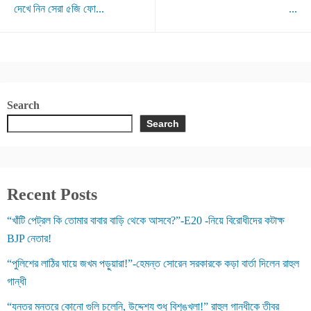
দেখে নিন সেরা ৫জি ফো...
...
Search
Search
Recent Posts
“খাঁটি পেট্রল কি তোমার বাবার বাড়ি থেকে আসবে?”-E20 -নিয়ে বিরোধীদের কটাক্ষ
BJP নেতার!
“পুলিশের লাঠির ঘায়ে জখম পড়ুয়ারা!”-হেমন্ত সোরেন সরকারকে কড়া বার্তা দিলেন রাহুল
গান্ধী
“যন্তর মন্তরে কোনো গুলি চলেনি, উদ্দেশ্য শুধু বিশৃঙ্খলা!” রাহুল গান্ধীকে তীব্র