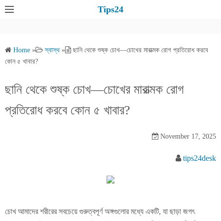
S
Tips24
k
i
p
Home
»
স্বাস্থ
»
ছানি থেকে শুষ্ক চোখ—চোখের মারাত্মক রোগ প্রতিরোধ করবে
t
কোন ৫ খাবার?
o
c
ছানি থেকে শুষ্ক চোখ—চোখের মারাত্মক রোগ
o
প্রতিরোধ করবে কোন ৫ খাবার?
n
t
e
November 17, 2025
n
tips24desk
t
চোখ আমাদের শরীরের সবচেয়ে গুরুত্বপূর্ণ অঙ্গগুলোর মধ্যে একটি, যা ছাড়া জগৎ