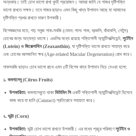
অন্ধকার। তাই চোখ ভালো রাখা খুবই প্রয়োজন। আমরা জানি যে গাজর দৃষ্টিশক্তি
ভালো রাখতে সক্ষম। তবে গাজর ছাড়াও এমন কিছু খাদ্য উপাদান আছে যা আমাদের
দৃষ্টিশক্তি প্রখর রাখতে দারুণ উপকারী।
বিশেষজ্ঞদের মতে, গাঢ় সবুজ শাক-সবজি (যেমন: পালং শাক, ব্রকলি, বাঁধাকপি, লেটুস)
চোখের জন্য অত্যন্ত ভালো। এগুলির মধ্যে রয়েছে শক্তিশালী অ্যান্টিঅক্সিডেন্ট,
লুটেইন
(Lutein) ও জিয়েক্সাথিন (Zeaxanthin)
, যা দৃষ্টিশক্তি ভালো রাখতে সাহায্য করে
এবং চোখের বয়সজনিত ক্ষয় (Age-related Macular Degeneration) রোধ করে।
শাকসবজি ছাড়াও চোখ ভালো রাখে এমন ৫টি বিশেষ খাদ্য উপাদান নিচে দেওয়া হলো:
১. কমলালেবু (Citrus Fruits)
উপকারিতা:
কমলালেবুতে থাকা
ভিটামিন সি
একটি শক্তিশালী অ্যান্টিঅক্সিডেন্ট হিসেবে
কাজ করে যা ছানি (Cataract) প্রতিরোধে সহায়তা করে।
২. ভুট্টা (Corn)
উপকারিতা:
ভুট্টা চোখ ভালো রাখতে উপকারী। এর মধ্যে প্রচুর পরিমাণে
লুটেইন ও