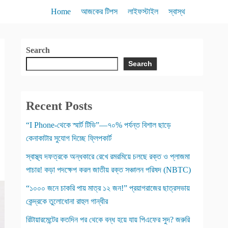
Home
আজকের টিপস
লাইফস্টাইল
স্বাস্থ
Search
Search
Recent Posts
“I Phone-থেকে স্মার্ট টিভি”—৭০% পর্যন্ত বিশাল ছাড়ে
কেনাকাটার সুযোগ দিচ্ছে ফ্লিপকার্ট
স্বাস্থ্য দফত্রকে অন্ধকারে রেখে রমরমিয়ে চলছে রক্ত ও প্লাজমা
পাচার! কড়া পদক্ষেপ করল জাতীয় রক্ত সঞ্চালন পরিষদ (NBTC)
“১০০০ জনে চাকরি পায় মাত্র ১২ জন!” প্রয়াগরাজের ছাত্রসভায়
কেন্দ্রকে তুলোধোনা রাহুল গান্ধীর
রিটায়ারমেন্টের কতদিন পর থেকে বন্ধ হয়ে যায় পিএফের সুদ? জরুরি