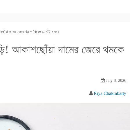
শছোঁয়া দামের জেরে থমকে রিয়েল এস্টেট বাজার
াড়ি! আকাশছোঁয়া দামের জেরে থমকে
July 8, 2026
Riya Chakrabarty