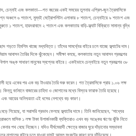
ায়দরাবাদ, চেন্নাই এবং কলকাতা—গত বছরের একই সময়ের তুলনায় এপ্রিল-জুন ত্রৈমাসিকে
ংলগ্ন অঞ্চলে ৬ শতাংশ, মুম্বই মেট্রোপলিটন এলাকায় ৮ শতাংশ, চেন্নাইয়ে ৯ শতাংশ এবং
ুতে ১ শতাংশ, হায়দরাবাদে ২ শতাংশ এবং কলকাতায় বাড়ি-ফ্ল্যাট বিক্রিতে সামান্য বৃদ্ধি
াদ গড়তে হিমশিম খাচ্ছে মধ্যবিত্ত। তাঁদের সামর্থ্যের বাইরে চলে যাচ্ছে ফ্ল্যাটের দাম।
িমিয়াম আবাসন তৈরির দিকে ঝুঁকেছেন। সমীক্ষা বলছে, কলকাতায় নতুন আবাসন প্রকল্পের
িশাল অঙ্ক সাধারণ মানুষের স্বপ্নের বাইরে। একইভাবে চেন্নাইয়ে নতুন প্রকল্পের ৩৮
শ্বাসী হয়ে একের পর এক বড় টাওয়ার তৈরি শুরু করেন। গত ত্রৈমাসিকে প্রায় ১.০৬ লক্ষ
কিন্তু বর্তমানে বাজারের চাহিদা ও জোগানের মধ্যে বিস্তর ফারাক তৈরি হয়েছে।
্ধতা এবং আয়ের অনিশ্চয়তা এই ধসের নেপথ্যে বড় কারণ।
েড়ে গিয়েছে, যা সরাসরি প্রভাব ফেলছে ফ্ল্যাটের দামে। তিনি জানিয়েছেন, ‘সাধ্যের
াঞ্চলে মাসিক ১ লক্ষ টাকা উপার্জনকারী ব্যক্তিরাও এখন বড় অঙ্কের ঋণের ঝুঁকি নিতে
 কেনার পথ বেছে নিচ্ছেন। যদিও দীর্ঘমেয়াদী ক্ষেত্রে বাজার ঘুরে দাঁড়ানোর সম্ভাবনা
যবিত্তের নাগালের বাইরে চলে যাওয়া দামই আসল সংকটের কারণ হয়ে দাঁড়িয়েছে।