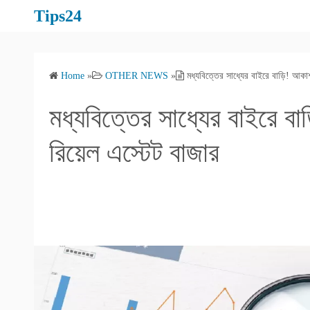
S
Tips24
k
i
p
Home
»
OTHER NEWS
»
মধ্যবিত্তের সাধ্যের বাইরে বাড়ি! আকা
t
o
মধ্যবিত্তের সাধ্যের বাইরে ব
c
o
রিয়েল এস্টেট বাজার
n
t
e
n
t