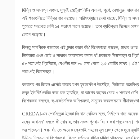
দিল্লি ও সংলগ্ন অঞ্চল, মুম্বই মেট্রোপলিটন এলাকা, পুণে, বেঙ্গালুরু, হ
এই শহরগুলিতে বিক্রির হার কমেছে। পরিসংখ্যানে দেখা যাচ্ছে, দিল্লি ও স
পুণেতে সবচেয়ে বেশি ১৫ শতাংশ পতন হয়েছে। তবে ব্যতিক্রম হিসেবে বেঙ্গালুর
চোখে পড়েছে।
কিন্তু সামগ্রিক বাজারের এই মন্দার কারণ কী? বিশেষজ্ঞরা বলছেন, মাথার ওপর ছ
নির্মাতারা এখন ছোট ও সাধারণ আবাসনের বদলে ঝাঁ-চকচকে বিলাসবহুল বা প্র
৫৮ শতাংশই প্রিমিয়াম, যেগুলির দাম ৮০ লক্ষ থেকে ২.৫ কোটির মধ্যে। এই ব
শতাংশই বিলাসবহুল।
করোনার পর রিয়েল এস্টেট বাজার যখন ফুলেফেঁপে উঠেছিল, নির্মাতারা আত্মবি
নতুন ইউনিট তৈরির কাজ শুরু হয়েছিল, যা আগের বছরের চেয়ে ৭ শতাংশ বেশি। 
বিশেষজ্ঞরা বলছেন, ভূ-রাজনৈতিক অনিশ্চয়তা, মানুষের ক্রয়ক্ষমতার সীমাবদ
CREDAI-এর প্রেসিডেন্ট ইলেক্ট জি রাম রেড্ডির মতে, নির্মাণের খরচ অনেক ব
মধ্যে আবাসন’ বলতে কী বোঝায়, তার সংজ্ঞা পুনরায় বিচার করা প্রয়োজন। শহর
ভয় পাচ্ছেন। খরচ বাঁচাতে অনেক ক্রেতাই শহরের মূল কেন্দ্র থেকে দূরে ফ্ল্যাট
উড়িয়ে দিচ্ছেন না বিশেষজ্ঞরা, কিন্তু বর্তমানে বাড়ির চাহিদা থাকলেও, মধ্