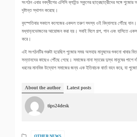
সংগঠন এবার নবদ্বীপের এপিসি ব্লাইন্ড স্কুলের ছাত্রছাত্রীদের সঙ্গে পুজোর 
দৃষ্টান্ত স্থাপন করেছে।
বৃহস্পতিবার সকালে কলেজের একদল তরুণ সদস্য ওই বিদ্যালয়ে পৌঁছে যান। স
মধ্যাহ্নভোজনের আয়োজন করা হয়। সবাই মিলে গল্প, গান এবং হাসিতে একসঙ্
করে।
এই সংগঠনটির শুরুটা হয়েছিল পুজোর সময় অসহায় মানুষদের শুকনো খাবার বি
সন্তানদের কাছেও পৌঁছে গেছে। সমাজের নানা স্তরের দুস্থ মানুষের পাশে দাঁড
ধরনের মানবিক উদ্যোগ সমাজের জন্য এক ইতিবাচক বার্তা বহন করে, যা পু
About the author
Latest posts
tips24desk
OTHER NEWS