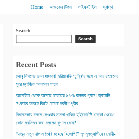
Home
আজকের টিপস
লাইফস্টাইল
স্বাস্থ
Search
Search
Recent Posts
সোনু নিগমের ডবল ধামাকা! হরিয়ানভি ‘চুন্নি’র সঙ্গে এ আর রহমানের
সুরে ম্যাজিক আনলেন গায়ক
আমেরিকা থেকে আসছে ভারতের ৬৭% রান্নার গ্যাস! জ্বালানি
সংকটের আবহে বিরাট ঘোষণা হরদীপ পুরীর
বিধানসভায় বলতে দেওয়ার মামলা খারিজ হাইকোর্টে! ধাক্কা খেয়েও
কোন স্বস্তির কথা বললেন কুণাল ঘোষ?
“নতুন নতুন দালাল তৈরি করেছে বিজেপি!” তৃণমূলত্যাগীদের মোদী-