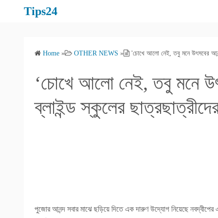
S
Tips24
k
i
p
Home
»
OTHER NEWS
»
'চোখে আলো নেই, তবু মনে উৎসবের আনন্দ'!
t
o
‘চোখে আলো নেই, তবু মনে উৎসব
c
o
ব্লাইন্ড স্কুলের ছাত্রছাত্রীদে
n
t
e
n
t
পুজোর আনন্দ সবার মাঝে ছড়িয়ে দিতে এক দারুণ উদ্যোগ নিয়েছে নবদ্বীপের