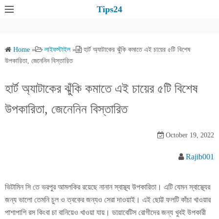
S
Tips24
k
i
p
Home
»
লাইফস্টাইল
»
হার্ট অ্যাটাকের ঝুঁকি কমাতে এই চায়ের ৫টি বিশেষ
t
উপকারিতা, জেনেনিন বিস্তারিত
o
c
হার্ট অ্যাটাকের ঝুঁকি কমাতে এই চায়ের ৫টি বিশেষ
o
উপকারিতা, জেনেনিন বিস্তারিত
n
t
e
October 19, 2022
n
Rajib001
t
ভিটামিন সি তে ভরপুর আমলকির রয়েছে নানান স্বাস্থ্য উপকারিতা। এটি যেমন স্বাস্থ্যের
জন্য ভালো তেমনি চুল ও ত্বকের জন্যও সেরা দাওয়াই। এই ছোট্ট ফলটি কাঁচা খাওয়ার
পাশাপাশি রস কিংবা চা বানিয়েও খাওয়া যায়। ডায়াবেটিস রোগীদের জন্য খুবই উপকারী