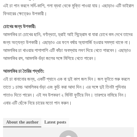
এই চা পান করলে সর্দি-কাশি, গলা ব্যথা থেকে মুক্তি পাওয়া যায়। এছাড়াও এটি ভাইরাল
ফিভারের ক্ষেত্রেও উপকারী।
চোখের জন্য উপকারী:
আমলকির চা চোখের ছানি, বর্ণান্ধতা, ড্রাই আই সিন্ড্রোম বা যারা চোখে কম দেখে তাদের
জন্য অত্যন্ত উপকারী। এছাড়াও এর ফলে বর্ষায় অ্যালার্জি হওয়ার সমস্যা থাকে না।
আমলকির চা খাওয়ার পাশাপাশি এটি কাঁচা অবস্থায় লবণ দিয়ে খেতে পারবেন। এছাড়াও
আমলকির রস, আমলকি গুঁড়া জলের সঙ্গে মিশিয়ে খেতে পারেন।
আমলকির চা তৈরির পদ্ধতি:
এই চা বানানোর জন্য, একটি প্যানে এক বা দুই কাপ জল দিন। জল ফুটতে শুরু করলে
তাতে ১ চামচ আমলিকর গুঁড়া এবং কুচি করা আদা দিন। এর সঙ্গে দুই তিনটা পুদিনার
পাতাও দিতে পারেন। এই সব উপকরণ ২ মিনিট ফুটিয়ে নিন। তারপরে নামিয়ে নিন।
এবার এটি ছেঁকে নিয়ে চায়ের মতো পান করুন।
About the author
Latest posts