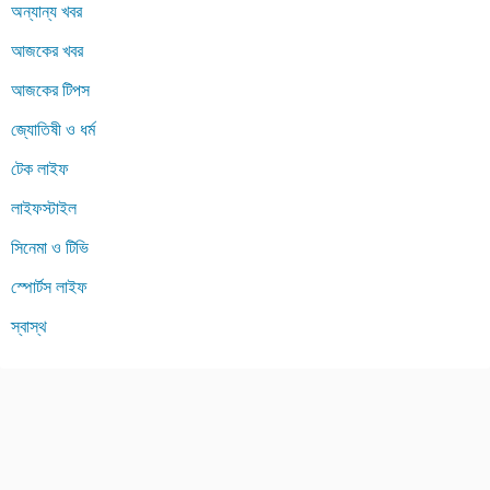
অন্যান্য খবর
আজকের খবর
আজকের টিপস
জ্যোতিষী ও ধর্ম
টেক লাইফ
লাইফস্টাইল
সিনেমা ও টিভি
স্পোর্টস লাইফ
স্বাস্থ