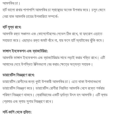
আমলকির চা।
হার্ট ভালো রাখার পাশাপাশি আমলকির চা স্বাস্থ্যের অনেক উপকার করে। চলুন জেনে
নেয়া যাক আমলকি চায়ের উপকারিতা সম্পর্কে-
হার্ট সুস্থ রাখে:
আমলকি রক্ত ​​সঞ্চালন এবং কোলেস্টেরলের লেভেল ঠিক রাখে, যা হৃদরোগ এড়াতে
সহায়তা করে। এছাড়াও রক্ত ​​জমাট বাঁধে না, যার ফলে হার্ট অ্যাটাকের ঝুঁকি কমে।
ফাঙ্গাল ইনফেকশন এবং ব্যাকটেরিয়া:
আমলকি ফাঙ্গাল ইনফেকশন এবং ব্যাকটেরিয়ার সাথে লড়াই করার শক্তি রাখে। এটি
আমাদের দেহে উপস্থিত টক্সিনগুলো বের করার ক্ষেত্রে অত্যন্ত সহায়ক।
ডায়াবেটিস নিয়ন্ত্রণে রাখে:
ডায়াবেটিস রোগীদের জন্য খুবই উপকারী আমলকির চা। এতে থাকা উপাদানগুলো
ডায়াবেটিস নিয়ন্ত্রণ করে। ডায়াবেটিস রোগীরা নিয়মিত আমলকি খেলে রক্তে শর্করার
পরিমাণ নিয়ন্ত্রণে থাকবে। ক্রোমিয়ামের একটি দুর্দান্ত উৎস হল আমলকি। এটি ব্লাড
প্রেসার এবং ব্লাড সুগার নিয়ন্ত্রণে রাখে।
সর্দি-কাশি থেকে মুক্তি: