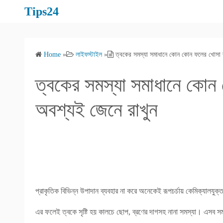
S
Tips24
k
i
p
Home
»
লাইফস্টাইল
»
ত্বকের সমস্যা সমাধানে কোন কোন ফলের খোসা ব
t
o
ত্বকের সমস্যা সমাধানে কোন
c
o
অবশ্যই জেনে রাখুন
n
t
e
n
t
প্রাকৃতিক বিভিন্ন উপাদান ব্যবহার না করে অনেকেই রূপচর্চায় কেমিক্যালযুক্
এর ফলেই ত্বকে সৃষ্টি হয় কালচে ছোপ, ব্রণের দাগসহ নানা সমস্যা। এসব