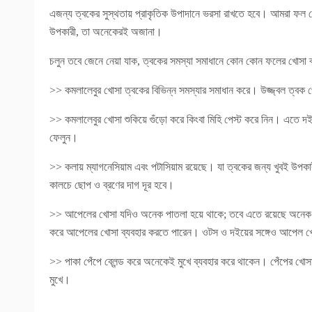
এজন্য ত্বকের সুস্থতায় প্রাকৃতিক উপাদানে ভরসা রাখতে হবে। আমরা ফল খ
উপকারী, তা অনেকেরই অজানা।
চলুন তবে জেনে নেয়া যাক, ত্বকের সমস্যা সমাধানে কোন কোন ফলের খোসা ব
>> কমলালেবুর খোসা ত্বকের বিভিন্ন সমস্যার সমাধান করে। উজ্জ্বল ত্বক 
>> কমলালেবুর খোসা শুকিয়ে গুঁড়ো করে কিংবা মিহি পেস্ট করে নিন। এতে দই 
ফেলুন।
>> কলায় ম্যাগনেসিয়াম এবং পটাসিয়াম রয়েছে। যা ত্বকের জন্য খুবই উপ
কালচে ছোপ ও ব্রণের দাগ দূর হবে।
>> আপেলের খোসা যদিও অনেক পাতলা হয়ে থাকে; তবে এতে রয়েছে অনেক অ্যান্
করে আপেলের খোসা ব্যবহার করতে পারেন। ওটস ও দইয়ের সঙ্গেও আপেল খোসা
>> পাকা পেঁপে ব্লেন্ড করে অনেকেই মুখে ব্যবহার করে থাকেন। পেঁপের খোসাও
মুখে।