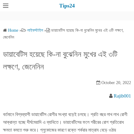
S
Tips24
k
i
p
Home
»
লাইফস্টাইল
»
ডায়াবেটিস হয়েছে কি-না বুঝেনিন মুখের এই ৩টি লক্ষণে,
t
জেনেনিন
o
c
ডায়াবেটিস হয়েছে কি-না বুঝেনিন মুখের এই ৩টি
o
লক্ষণে, জেনেনিন
n
t
e
October 20, 2022
n
Rajib001
t
বর্তমানে বিশ্বব্যাপী ডায়াবেটিস রোগীর সংখ্যা বড়েই চলছে। প্রতি বছর লাখ লাখ রোগী
আক্রান্ত হচ্ছে দীর্ঘমেয়াদি এ ব্যাধিতে। ডায়াবেটিসের ফলে শরীরের রোগ প্রতিরোধ
ক্ষমতা কমতে শুরু করে। গ্লুকোজের কারণে রক্তে শর্করার মাত্রায বেড়ে ওঠায়