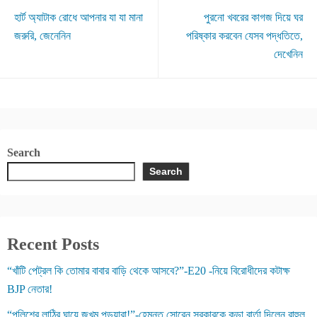
হার্ট অ্যাটাক রোধে আপনার যা যা মানা
পুরনো খবরের কাগজ দিয়ে ঘর
জরুরি, জেনেনিন
পরিষ্কার করবেন যেসব পদ্ধতিতে,
দেখেনিন
Search
Search
Recent Posts
“খাঁটি পেট্রল কি তোমার বাবার বাড়ি থেকে আসবে?”-E20 -নিয়ে বিরোধীদের কটাক্ষ
BJP নেতার!
“পুলিশের লাঠির ঘায়ে জখম পড়ুয়ারা!”-হেমন্ত সোরেন সরকারকে কড়া বার্তা দিলেন রাহুল