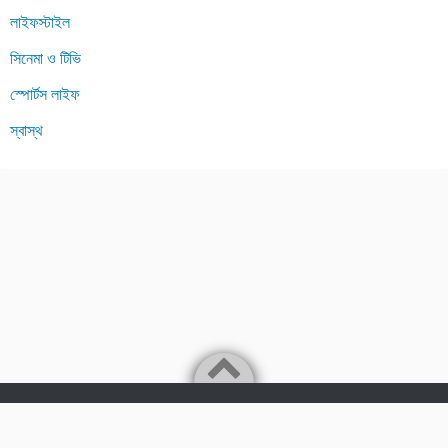
লাইফস্টাইল
সিনেমা ও টিভি
স্পোর্টস লাইফ
স্বাস্থ
Powered by
WordPress
Theme by
Simple Days
Bengali Lifestyle Blogging platfrom