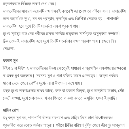
রক্তপ্রবাহে বিভিন্ন লক্ষণ দেখা দেয়।
ডায়াবেটিসের সাধারণ কয়েকটি লক্ষণ সবাই কমবেশি জানলেও তা এড়িয়ে যান। ডায়াবেটিস
হলে অত্যধিক ক্ষুধা, ঘন ঘন প্রস্রাব, ক্লান্তি এবং খিটখিটে মেজাজ হয়। পাশাপাশি
ডায়াবেটিস হলে মুখে তিনটি সতর্কতা লক্ষণ প্রকাশ পায়।
মুখের স্বাস্থ্য বলে দেয় শরীরের রক্তে শর্করার মাত্রাসহ সামগ্রিক অসুস্থতা সম্পর্কে।
ঠিক তেমনই ডায়াবেটিস হলে মুখে তিনটি সতর্কতার লক্ষণ প্রকাশ পায়। জেনে নিন
সেগুলো-
শুকনো মুখ
টাইপ ১ বা টাইপ ২ ডায়াবেটিসের উভয় ক্ষেত্রেই সাধারণ ও প্রাথমিক লক্ষণগুলোর শুকনো
বা শুষ্ক মুখ অন্যতম। সবসময় মুখ ও গলা শুকিয়ে আসে এক্ষেত্রে। রক্তে শর্করার
মাত্রা বেড়ে গেলে রোগীর মুখের লালা উৎপাদন কমে যায়।
শুষ্ক মুখের লক্ষণগুলোর মধ্যে আছে- রুক্ষ বা শুকনো জিহ্বা, মুখে আর্দ্রতার অভাব, ঠোঁট
ফেটে যাওয়া, মুখে ফোলাভাব, খাবার গিলতে বা কথা বলতে অসুবিধা হওয়া ইত্যাদি।
মাড়ির রোগ
শুধু শুষ্ক মুখ নয়, পাশাপাশি দাঁতের চারপাশে এবং মাড়ির নিচে লালা উৎপাদনকেও
প্রভাবিত করে রক্তে শর্করার মাত্রা। শরীরে চিনির পরিমাণ বৃদ্ধি পেলে জীবাণুর সংক্রমণ