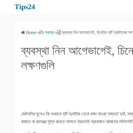
S
Tips24
k
i
p
Home
»
স্বাস্থ
»
ব্যবস্থা নিন আগেভাগেই, চিনেনিন হার্ট অ্যাটাকের আগ
t
o
ব্যবস্থা নিন আগেভাগেই, চিনে
c
o
লক্ষণগুলি
n
t
e
n
t
জেটগতির যুগেও কি অকালে হার্ট অ্যাটাক থেকে রক্ষা পাওয়া সম্ভব? হ্যাঁ, সম্
কমাতে বা হৃদযন্ত্র সুস্থ রাখতে আসলে প্রথমেই প্রয়োজন আমাদের লাইফস্ট