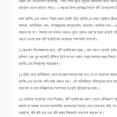
ওয়ার্ল্ড হার্ট ফেডারেশন জানাচ্ছে, গোটা বিশ্ব জুড়ে মৃত্যুর প্রাথমিক কারণ হ
হৃদরোগ ডেকে আনতে পারে। এ বছরের বিশ্ব হৃদযন্ত্র দিবসে হার্ট ফেডারেশন 
যখন হৃদপিণ্ডের কোনও শিরায় রক্ত জমাট বেঁধে হৃদপিণ্ডে রক্ত প্রবাহে বাঁধা
সমস্যা, অতিরিক্ত মেদ, অস্বাস্থ্যকর খাদ্যাভ্যাস, মদ্যপান, মানসিক চাপ—
সম্ভব হয় না। সমস্যা হল কখনও কখনও বুকে কোনও ধরণের ব্যথা ছাড়াই হার্ট 
জেনে নেওয়া যাক হার্ট অ্যাটাকের অন্যান্য লক্ষণগুলি সম্পর্কে।
১) হৃদরোগ বিশেষজ্ঞদের মতে, হার্ট অ্যাটাকের প্রায় ১ মাস আগে থেকেই দুর্
দুর্বলতা এবং খুব সহজেই হাঁপিয়ে উঠে ঘন ঘন শ্বাস নেয়ার সমস্যা শুরুর বিষয়ে
হৃদপিণ্ডের বিশ্রামের প্রয়োজন।
২) হটাত্ করে অতিরিক্ত ঘেমে যাওয়ার সমস্যা শুরু হলে সে তা অবহেলা করবেন
হৃদপিণ্ডের অনেক বেশি কাজ করতে হয়। এই অতিরিক্ত পরিশ্রমের ফলে ঘামে
অবহেলা না করে চিকিত্সকের শরণাপন্ন হওয়াই বুদ্ধিমানের কাজ।
৩) একাধিক গবেষণায় দেখা গিয়েছে, হার্ট অ্যাটাকের আগে থেকে বেশিরভাগ আক
জ্বালা যা আমরা অনেকে স্বাভাবিক বদহজমের সমস্যা ভেবে অবহেলা করি, তা-
ঘোরানো, বমি বমি ভাব এবং বমি করার বিষয়গুলি অবহেলা করবেন না।