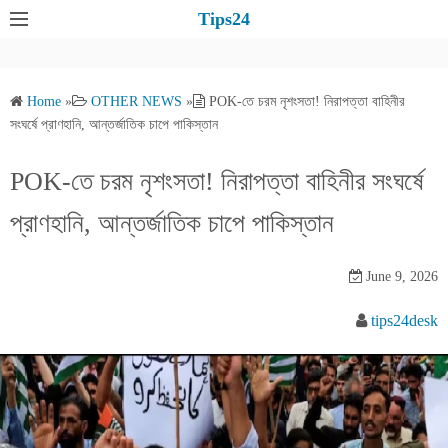
S
Tips24
k
i
p
Home
»
OTHER NEWS
»
POK-তে চরম নৃশংসতা! নিরাপত্তা বাহিনীর
t
সংঘর্ষে প্রাণহানি, আন্তর্জাতিক চাপে পাকিস্তান
o
c
POK-তে চরম নৃশংসতা! নিরাপত্তা বাহিনীর সংঘর্ষে
o
প্রাণহানি, আন্তর্জাতিক চাপে পাকিস্তান
n
t
e
June 9, 2026
n
tips24desk
t