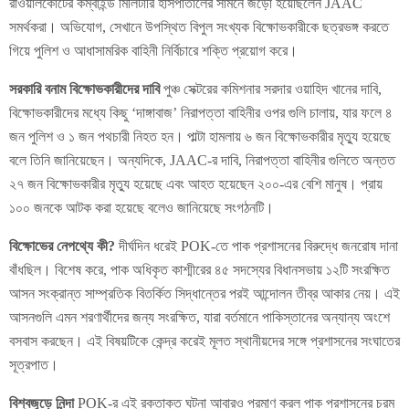
রাওয়ালকোটের কম্বাইন্ড মিলিটারি হাসপাতালের সামনে জড়ো হয়েছিলেন JAAC
সমর্থকরা। অভিযোগ, সেখানে উপস্থিত বিপুল সংখ্যক বিক্ষোভকারীকে ছত্রভঙ্গ করতে
গিয়ে পুলিশ ও আধাসামরিক বাহিনী নির্বিচারে শক্তি প্রয়োগ করে।
সরকারি বনাম বিক্ষোভকারীদের দাবি
পুঞ্চ সেক্টরের কমিশনার সরদার ওয়াহিদ খানের দাবি,
বিক্ষোভকারীদের মধ্যে কিছু ‘দাঙ্গাবাজ’ নিরাপত্তা বাহিনীর ওপর গুলি চালায়, যার ফলে ৪
জন পুলিশ ও ১ জন পথচারী নিহত হন। পাল্টা হামলায় ৬ জন বিক্ষোভকারীর মৃত্যু হয়েছে
বলে তিনি জানিয়েছেন। অন্যদিকে, JAAC-র দাবি, নিরাপত্তা বাহিনীর গুলিতে অন্তত
২৭ জন বিক্ষোভকারীর মৃত্যু হয়েছে এবং আহত হয়েছেন ২০০-এর বেশি মানুষ। প্রায়
১০০ জনকে আটক করা হয়েছে বলেও জানিয়েছে সংগঠনটি।
বিক্ষোভের নেপথ্যে কী?
দীর্ঘদিন ধরেই POK-তে পাক প্রশাসনের বিরুদ্ধে জনরোষ দানা
বাঁধছিল। বিশেষ করে, পাক অধিকৃত কাশ্মীরের ৪৫ সদস্যের বিধানসভায় ১২টি সংরক্ষিত
আসন সংক্রান্ত সাম্প্রতিক বিতর্কিত সিদ্ধান্তের পরই আন্দোলন তীব্র আকার নেয়। এই
আসনগুলি এমন শরণার্থীদের জন্য সংরক্ষিত, যারা বর্তমানে পাকিস্তানের অন্যান্য অংশে
বসবাস করছেন। এই বিষয়টিকে কেন্দ্র করেই মূলত স্থানীয়দের সঙ্গে প্রশাসনের সংঘাতের
সূত্রপাত।
বিশ্বজুড়ে নিন্দা
POK-র এই রক্তাক্ত ঘটনা আবারও প্রমাণ করল পাক প্রশাসনের চরম