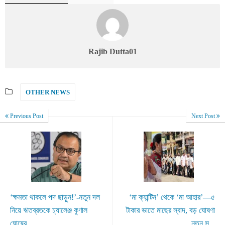
Rajib Dutta01
OTHER NEWS
Previous Post
Next Post
‘ক্ষমতা থাকলে পদ ছাড়ুন!’-নতুন দল
‘মা ক্যান্টিন’ থেকে ‘মা আহার’—৫
নিয়ে ঋতব্রতকে চ্যালেঞ্জ কুণাল
টাকার ভাতে মাছের স্বাদ, বড় ঘোষণা
ঘোষের
নতুন স...