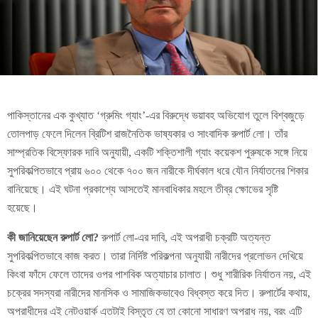
পাকিস্তানের এক কুখ্যাত ‘গ্রুমিং গ্যাং’-এর বিরুদ্ধে ভয়াবহ অভিযোগ তুলে বিশ্বজুড়ে
তোলপাড় ফেলে দিলেন ব্রিটিশ রাজনৈতিক ভাষ্যকার ও সাংবাদিক রুপার্ট লো। তাঁর
সাম্প্রতিক বিস্ফোরক দাবি অনুযায়ী, একটি শক্তিশালী গ্যাং কয়েকশ পুরুষকে সঙ্গে নিয়ে
সুপরিকল্পিতভাবে প্রায় ৬০০ থেকে ৭০০ জন নারীকে দীর্ঘকাল ধরে যৌন নির্যাতনের শিকার
বানিয়েছে। এই ঘটনা প্রকাশ্যে আসতেই মানবাধিকার মহলে তীব্র ক্ষোভের সৃষ্টি
হয়েছে।
কী জানিয়েছেন রুপার্ট লো?
রুপার্ট লো-এর দাবি, এই অপরাধী চক্রটি অত্যন্ত
সুপরিকল্পিতভাবে কাজ করত। তারা নির্দিষ্ট পরিকল্পনা অনুযায়ী নারীদের প্রলোভন দেখিয়ে
কিংবা ফাঁদে ফেলে তাদের ওপর পাশবিক অত্যাচার চালাত। শুধু শারীরিক নির্যাতন নয়, এই
চক্রের সদস্যরা নারীদের মানসিক ও সামাজিকভাবেও বিধ্বস্ত করে দিত। রুপার্টের কথায়,
অপরাধীদের এই নেটওয়ার্ক এতটাই বিস্তৃত যে তা কোনো সাধারণ অপরাধ নয়, বরং এটি