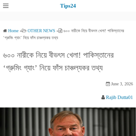
S
Tips24
k
i
p
Home
»
OTHER NEWS
»
৬০০ নারীকে নিয়ে বীভৎস খেলা! পাকিস্তানের
t
‘গ্রুমিং গ্যাং’ নিয়ে ফাঁস চাঞ্চল্যকর তথ্য
o
c
৬০০ নারীকে নিয়ে বীভৎস খেলা! পাকিস্তানের
o
‘গ্রুমিং গ্যাং’ নিয়ে ফাঁস চাঞ্চল্যকর তথ্য
n
t
e
June 3, 2026
n
Rajib Dutta01
t