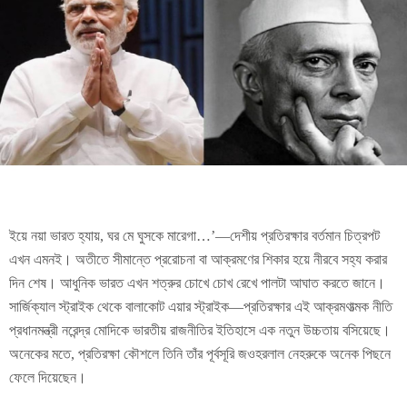
ইয়ে নয়া ভারত হ্যায়, ঘর মে ঘুসকে মারেগা…’—দেশীয় প্রতিরক্ষার বর্তমান চিত্রপট
এখন এমনই। অতীতে সীমান্তে প্ররোচনা বা আক্রমণের শিকার হয়ে নীরবে সহ্য করার
দিন শেষ। আধুনিক ভারত এখন শত্রুর চোখে চোখ রেখে পালটা আঘাত করতে জানে।
সার্জিক্যাল স্ট্রাইক থেকে বালাকোট এয়ার স্ট্রাইক—প্রতিরক্ষার এই আক্রমণাত্মক নীতি
প্রধানমন্ত্রী নরেন্দ্র মোদিকে ভারতীয় রাজনীতির ইতিহাসে এক নতুন উচ্চতায় বসিয়েছে।
অনেকের মতে, প্রতিরক্ষা কৌশলে তিনি তাঁর পূর্বসূরি জওহরলাল নেহরুকে অনেক পিছনে
ফেলে দিয়েছেন।