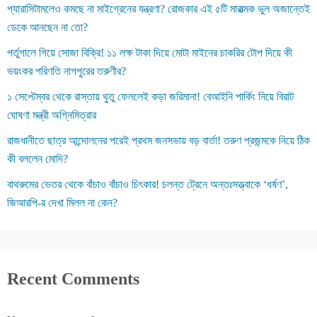
প্যারাসিটামলেও কমছে না মাইগ্রেনের যন্ত্রণা? রোজকার এই ৫টি মারাত্মক ভুল অজান্তেই
ডেকে আনছেন না তো?
পর্তুগালে গিয়ে সোজা বিক্রি! ১১ লক্ষ টাকা দিয়ে মোটা মাইনের চাকরির টোপ দিয়ে কী
ভয়ংকর পরিণতি নাগপুরের তরুণীর?
১ সেপ্টেম্বর থেকে রাস্তায় থুতু ফেললেই কড়া জরিমানা! বেআইনি পার্কিং নিয়ে বিরাট
ঘোষণা মন্ত্রী অগ্নিমিত্রার
রাজধানীতে ছাত্র আন্দোলনের পরেই প্রথম জনসভায় বড় বার্তা! তরুণ প্রজন্মকে নিয়ে ঠিক
কী বললেন মোদি?
বাথরুমের ভেতর থেকে বাঁচাও বাঁচাও চিৎকার! চলন্ত ট্রেনে অন্তঃসত্ত্বাকে ‘ধর্ষণ’,
জিআরপি-র দেখা মিলল না কেন?
Recent Comments