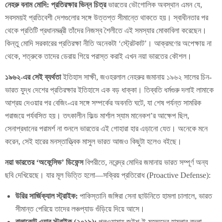
নেহরু বনাম মোদি: প্রতিরক্ষার ভিন্ন চিত্র
ভারতের ভৌগোলিক অবস্থান এমন যে,
সবসময়ই প্রতিবেশী দেশগুলোর সঙ্গে উত্তপ্ত সীমান্তে থাকতে হয়। স্বাধীনতার পর
থেকে প্রতিটি প্রধানমন্ত্রী তাঁদের নিজস্ব শৈলীতে এই সমস্যার মোকাবিলা করেছেন।
কিন্তু মোদি সরকারের প্রতিরক্ষা নীতি অনেকটা ‘স্ট্রেটকাট’। আক্রমণের অপেক্ষায় না
থেকে, শত্রুকে তাদের ডেরায় গিয়ে পরাস্ত করাই এখন নয়া ভারতের কৌশল।
১৯৬২-এর সেই ব্যর্থতা
ইতিহাস সাক্ষী, জওহরলাল নেহরুর জমানায় ১৯৬২ সালের চিন-
ভারত যুদ্ধ দেশের প্রতিরক্ষার ইতিহাসে এক বড় ধাক্কা। তিব্বতি ধর্মগুরু দলাই লামাকে
আশ্রয় দেওয়ার পর বেজিং-এর সঙ্গে সম্পর্কের অবনতি ঘটে, যা শেষ পর্যন্ত সামরিক
পরাজয়ে পর্যবসিত হয়। তৎকালীন ফিল্ড মার্শাল স্যাম মানেকশ’র আক্ষেপ ছিল,
সেনাপ্রধানের পরামর্শ না শুনলে ভারতের এই গোহারা হার এড়ানো যেত। অনেকে মনে
করেন, সেই হারের মনস্তাত্ত্বিক মাসুল ভারত আজও কিছুটা হলেও বইছে।
নয়া ভারতের ‘অফেন্সিভ’ ডিফেন্স
বিপরীতে, নরেন্দ্র মোদির জমানায় ভারত সম্পূর্ণ অন্য
ছবি দেখিয়েছে। যার মূল ভিত্তি হলো—সক্রিয় প্রতিরোধ (Proactive Defense):
উরির সার্জিক্যাল স্ট্রাইক:
পাকিস্তানি জঙ্গিরা সেনা ছাউনিতে হামলা চালালে, ভারত
সীমান্ত পেরিয়ে তাদের লঞ্চপ্যাড গুঁড়িয়ে দিয়ে আসে।
বালাকোট এয়ার স্ট্রাইক (২০১৯):
পুলওয়ামায় জইশ-ই-মহম্মদের হামলার বদলা