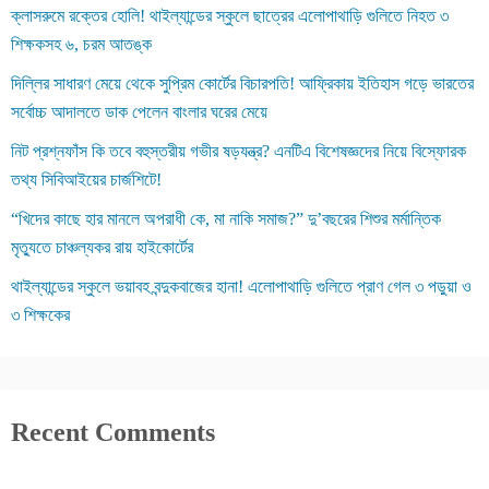
ক্লাসরুমে রক্তের হোলি! থাইল্যান্ডের স্কুলে ছাত্রের এলোপাথাড়ি গুলিতে নিহত ৩
শিক্ষকসহ ৬, চরম আতঙ্ক
দিল্লির সাধারণ মেয়ে থেকে সুপ্রিম কোর্টের বিচারপতি! আফ্রিকায় ইতিহাস গড়ে ভারতের
সর্বোচ্চ আদালতে ডাক পেলেন বাংলার ঘরের মেয়ে
নিট প্রশ্নফাঁস কি তবে বহুস্তরীয় গভীর ষড়যন্ত্র? এনটিএ বিশেষজ্ঞদের নিয়ে বিস্ফোরক
তথ্য সিবিআইয়ের চার্জশিটে!
“খিদের কাছে হার মানলে অপরাধী কে, মা নাকি সমাজ?” দু’বছরের শিশুর মর্মান্তিক
মৃত্যুতে চাঞ্চল্যকর রায় হাইকোর্টের
থাইল্যান্ডের স্কুলে ভয়াবহ বন্দুকবাজের হানা! এলোপাথাড়ি গুলিতে প্রাণ গেল ৩ পড়ুয়া ও
৩ শিক্ষকের
Recent Comments