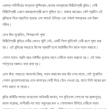
একান্ন সতীপীঠের অন্যতম মুর্শিদাবাদ জেলার নবগ্রামের কিরীটেশ্বরী মন্দির। দেবী
কিরীটেশ্বরী এখানে রাজরাজেশ্বরী রূপে পূজিত হন। হাজার বছরেরও বেশি প্রাচীন এই
মন্দিরকে ঘিরে প্রচলিত রয়েছে এক আশ্চর্য ঐতিহ্য এবং সর্বধর্ম সমন্বয়ের এক বিরল
নজির।
চোখ বাঁধা পুরোহিত, শিলারূপেই পূজা
কিরীটেশ্বরী মন্দিরে দেবীর কোনও মূর্তি নেই, একটি শিলা মূর্তিকেই দেবী রূপে পূজা করা
হয়। এই মন্দিরের সবচেয়ে বিশেষ প্রথাটি হলো মহাষ্টমীর দিন মাকে স্নান করানো।
গোপন স্নান: প্রতি বছর অষ্টমীর পুজোর আগে দেবীকে স্নান করানো হয়। এই সময়
গর্ভগৃহের দরজাও বন্ধ রাখা হয়।
চোখ বাঁধা: সবচেয়ে আশ্চর্যের বিষয়, স্নান করানোর ভার যাঁর ওপর থাকে, সেই পুরোহিত
নেপাল বন্দ্যোপাধ্যায়ের চোখ কাপড়ের ফেট্টি দিয়ে বেঁধে দেওয়া হয়, যাতে তিনি মায়ের রূপ
দর্শন করতে না পারেন।
মন্দির কমিটির সদস্য মনোতোষ অধিকারী জানান, দশ মৃত্তিকা লেপনের পর ব্রহ্মপুত্র,
মানস সরোবর, ভাগীরথী-সহ সাত সমুদ্রের জল ও গোলাপজল মিশিয়ে দেবীকে স্নান