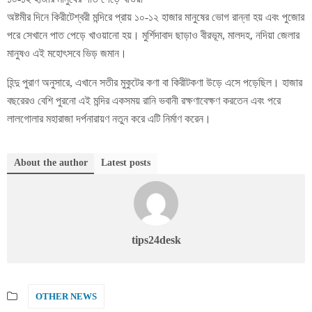
অষ্টমীর দিনে কিরীটেশ্বরী মন্দিরে প্রায় ১০-১২ হাজার মানুষের ভোগ রান্না হয় এবং পুজোর
পরে সেখানে পাত পেড়ে খাওয়ানো হয়। মুর্শিদাবাদ ছাড়াও বীরভূম, মালদহ, নদিয়া জেলার
মানুষও এই মহোৎসবে ভিড় জমান।
হিন্দু পুরাণ অনুসারে, এখানে সতীর মুকুটের কণা বা কিরীটকণা উড়ে এসে পড়েছিল। হাজার
বছরেরও বেশি পুরনো এই মন্দির একসময় রানি ভবানী রক্ষণাবেক্ষণ করতেন এবং পরে
লালগোলার মহারাজা দর্পনারায়ণ নতুন করে এটি নির্মাণ করেন।
About the author
Latest posts
tips24desk
OTHER NEWS