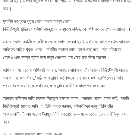
করানো হয়। এরপর নতুন লাল বেনারসি শাড়ি ও বিভিন্ন অলঙ্কারে সাজানোর পর শুরু হয়
যজ্ঞ।
মুসলিম ভক্তের পুকুর থেকে আসে মৎস্য ভোগ
কিরীটেশ্বরী মন্দির যে সর্বধর্ম সমন্বয়ের অন্যতম নজির, তা স্পষ্ট হয় ভোগের আয়োজনে।
মৎস্য ভোগ: অষ্টমীতে দেবীকে মৎস্য ভোগ দেওয়া হয়। এই মাছ আসে প্রয়াত আবদুল
হাকিমের বাড়ির পুকুর থেকে। অষ্টমীর সকালে জাল ফেলে মাছ ধরে, সেই পরিবারের
কোনও এক সদস্য স্নান করে নতুন পোশাক পরে সেই মাছ নিয়ে আসেন।
জমি দান: মনোতোষ অধিকারী জানান, আবদুল হাকিম ও তাঁর পরিবার কিরীটেশ্বরী মায়ের
ভক্ত। হাকিম তাঁর দু’কাঠা জমি মন্দির কর্তৃপক্ষকে দান করার কথা বলেছিলেন। তাঁর
প্রয়াণের পরে তাঁর ছেলেরা সেই জমি মন্দির কমিটিকে দানপত্র করে দেন।
আবদুল হাকিমের নাতি মহম্মদ সিরাজুল ইসলাম বলেন, “নামাজ-রোজা যেমন করি, তেমনি
কিরীটেশ্বরী মাকেও মানি।” তিনি আরও জানান, দর্শনার্থীদের জন্য তিনি তাঁর
অবসরকালীন টাকায় জলের ট্যাঙ্ক নির্মাণ করেছেন— যা ভারতের চিরায়ত ঐতিহ্য বহন
করে।
১০-১২ হাজার মানুষের পাত পেড়ে খাওয়া