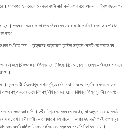
র করে । সাধারণত ২০ থেকে ৩০ বছর বয়সি নারী গর্ভধারণ করতে পারেন । ত্রিশ বছরের পর
মস্যা হয় । গর্ভধারণ সময়ে অতিরিক্ত ঔষধ সেবনের কারণেও গর্ভস্থ কন্যা তার পরিণত
বিশেষ কারণ ।
ভধারণ সংশ্লিষ্ট অঙ্গ – প্রত্যঙ্গের আল্ট্রাসনোগ্রাফির মাধ্যমে দোষটি বের করতে হয় ।
ভসঞ্চার না হলে চিকিৎসকরা বিভিন্নভাবে চিকিৎসা দিয়ে থাকেন । যেমন – ঔষধের মাধ্যমে
স্থাপন ।
পুরুষের বীর্যে শুক্রাণুর সংখ্যা বৃদ্ধির চেষ্টা করা । এসব পদ্ধতিতে কাজ না হলে
ুক্রাণু একত্রে রেখে ডিম্বাণু নিষিক্ত করা হয় । নিষিক্ত ডিম্বাণু নারীর গর্ভাশয়ে
ান লাভের সম্ভাবনা বেশি । স্ত্রীর বিশ্রামের সময় দেহের উষ্ণতা অনুভব করে এ সময়টা
ভাশয়ে যায় , তখন নারীর শারীরিক তাপমাত্রা কম থাকে । আবার ২৪ ঘণ্টা পরই তাপমাত্রা
 করে একটি চার্ট তৈরি করে গর্ভসঞ্চারের সম্ভাব্য সময় নির্ধারণ করা যায় ।