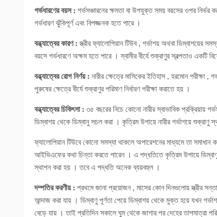
গর্ভধারণের বয়স :
গর্ভসঞ্চারনের ক্ষমতা বা উপযুক্ত সময় বয়সের ওপর নির্ভ
গর্ভধারণ ঝুঁকিপূর্ণ এবং বিপজ্জনক হতে পারে ।
বন্ধ্যাত্বের কারণ :
স্ত্রীর ফ্যালোপিয়ান টিউব , গর্ভাশয় অথবা ডিম্বাশয়ের স
বয়সে গর্ভধারণে অক্ষম হতে পারে । স্বামীর বীর্যে শুক্রাণুর স্বল্পতাও একটি 
বন্ধ্যাত্বের রোগ নির্ণয় :
নারীর ক্ষেত্রে মাসিকের ইতিহাস , হরমোন পরীক্ষা , গর্
পুরুষের ক্ষেত্রে বীর্যে শুক্রাণুর পরিমাণ নির্ধারণ পরীক্ষা করাতে হয় ।
বন্ধ্যাত্বের চিকিৎসা :
৩৫ বছরের নিচে কোনো নারীর স্বাভাবিক প্রক্রিয়ায় গর্
ডিম্বাশয় থেকে ডিম্বানু সচল করা । কৃত্রিম উপায়ে নারীর গর্ভাশয়ে শুক্রাণু 
ফ্যালোপিয়ান টিউবে কোনো সমস্যা থাকলে অপারেশনের মাধ্যমে তা সমাধান করা । 
আইভিএফের কথা চিন্তা করতে পারেন । এ পদ্ধতিতে কৃত্রিম উপায়ে ডিম্বাণু ও শ
স্থাপন করা হয় । তবে এ পদ্ধতি অনেক ব্যয়বহুল ।
দম্পতির করণীয় :
প্রথমে জানা প্রয়োজন , মাসের কোন দিনগুলোয় স্ত্রীর সন্ত
আন্দাজ করা যায় । ডিম্বাণু পূর্ণতা পেয়ে ডিম্বাশয় থেকে মুক্ত হয়ে যখন গর্
বেড়ে যায় । তাই প্রতিদিন সকালে ঘুম থেকে জাগার পর দেহের তাপমাত্রা পরিমাপ