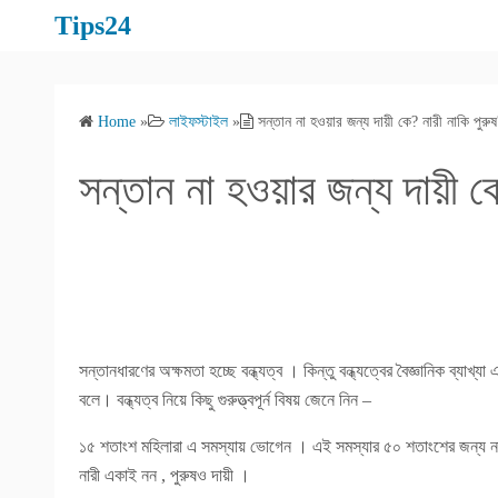
S
Tips24
k
i
p
Home
»
লাইফস্টাইল
»
সন্তান না হওয়ার জন্য দায়ী কে? নারী নাকি পুরু
t
o
সন্তান না হওয়ার জন্য দায়ী কে
c
o
n
t
e
n
t
সন্তানধারণের অক্ষমতা হচ্ছে বন্ধ্যত্ব । কিন্তু বন্ধ্যত্বের বৈজ্ঞানিক ব্যা
বলে। বন্ধ্যত্ব নিয়ে কিছু গুরুত্ত্বপূর্ন বিষয় জেনে নিন –
১৫ শতাংশ মহিলারা এ সমস্যায় ভোগেন । এই সমস্যার ৫০ শতাংশের জন্য নারী 
নারী একাই নন , পুরুষও দায়ী ।