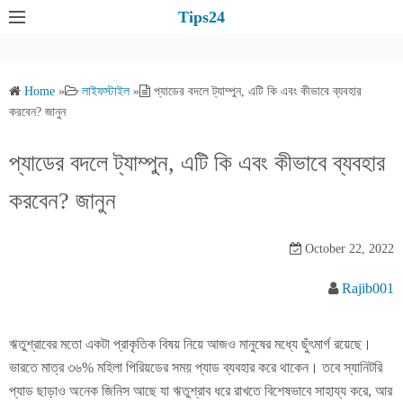
S
Tips24
k
i
p
Home
»
লাইফস্টাইল
»
প্যাডের বদলে ট্যাম্পুন, এটি কি এবং কীভাবে ব্যবহার
t
করবেন? জানুন
o
c
প্যাডের বদলে ট্যাম্পুন, এটি কি এবং কীভাবে ব্যবহার
o
করবেন? জানুন
n
t
e
October 22, 2022
n
Rajib001
t
ঋতুশ্রাবের মতো একটা প্রাকৃতিক বিষয় নিয়ে আজও মানুষের মধ্যে ছুঁৎমার্গ রয়েছে।
ভারতে মাত্র ৩৬% মহিলা পিরিয়ডের সময় প্যাড ব্যবহার করে থাকেন। তবে স্যানিটরি
প্যাড ছাড়াও অনেক জিনিস আছে যা ঋতুশ্রাব ধরে রাখতে বিশেষভাবে সাহায্য করে, আর