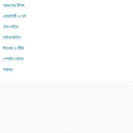
আজকের টিপস
জ্যোতিষী ও ধর্ম
টেক লাইফ
লাইফস্টাইল
সিনেমা ও টিভি
স্পোর্টস লাইফ
স্বাস্থ