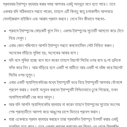
প্রথমবার ট্যাম্পুন ব্যবহার করার সময় আপনার একটু অদ্ভুত মনে হতে পারে। তবে
একবার যদি সঠিকভাবে পরতে পারেন, তাহলে এটি কিন্তু ঋতু চলাকালীন আপনারে
মেনস্ট্রুয়াল হাইজিন এবং আরাম প্রদান করবে। দেখে নিন কীভাবে পরবেন-
প্রথমে ট্যাম্পুনের মোড়কটি খুলে নিন। এরপর ট্যাম্পুনের সুতোটি আলতো করে টেনে
নিয়ে দেখুন।
এবার কোন পজিশানে আপনি ট্যাম্পুন পরতে কমফোর্টেবল সেটা নিশ্চিত করুন।
অনেকের দাঁড়িয়ে সুবিধা হয়, অনেকের আবার বসে।
যদি বসে সুবিধা হচ্ছে বলে মনে করেন তাহলে টয়লেট সিটের ওপর বসে দু-পা দুদিকে
ফাঁক করে নিন। আর দাঁড়িয়ে হলে একটি পা মাটিতে আর একটি পা ভাঁজ করে টয়লেট
সিটের ওপর তুলুন।
এবার একটি অ্যাপ্লিকেটরের মধ্যে ট্যাম্পুনটি ভরে নিয়ে ট্যাম্পুনটি আপনার যৌনাঙ্গে
প্রবেশ করার। যখনই অনুভব করবেন ট্যাম্পুনটি নিশ্চিতভাবে ঢুকে গিয়েছে, তখন
অ্যাপ্লিকেটরটি বের করে আনুন।
আর যদি আপনি অ্যাপ্লিকেটর ব্যবহার না করেন তাহলে ট্যাম্পুনের সুতোর অংশের
শেষ প্রান্তটিতে আলগা করে আঙুলের চাপে ভিতরে প্রবেশ করান।
যারা একেবারে প্রথম ব্যবহার করছেন তারা প্রথমদিন ট্যাম্পুন ইনসার্ট করার একটু
অসুবিধা হতে পারে। তবে একবার প্রবেশ করানোর পর কিন্তু এর থেকে রিল্যাক্সিং