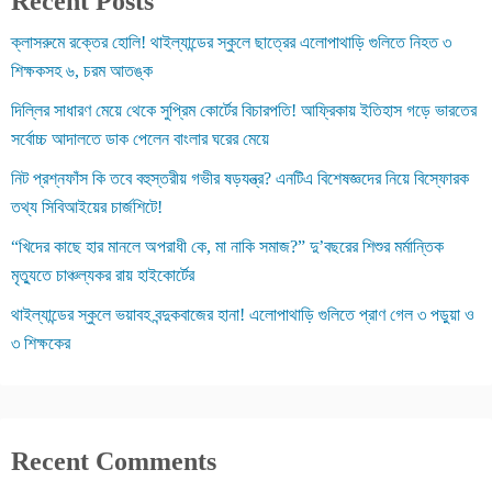
Recent Posts
ক্লাসরুমে রক্তের হোলি! থাইল্যান্ডের স্কুলে ছাত্রের এলোপাথাড়ি গুলিতে নিহত ৩
শিক্ষকসহ ৬, চরম আতঙ্ক
দিল্লির সাধারণ মেয়ে থেকে সুপ্রিম কোর্টের বিচারপতি! আফ্রিকায় ইতিহাস গড়ে ভারতের
সর্বোচ্চ আদালতে ডাক পেলেন বাংলার ঘরের মেয়ে
নিট প্রশ্নফাঁস কি তবে বহুস্তরীয় গভীর ষড়যন্ত্র? এনটিএ বিশেষজ্ঞদের নিয়ে বিস্ফোরক
তথ্য সিবিআইয়ের চার্জশিটে!
“খিদের কাছে হার মানলে অপরাধী কে, মা নাকি সমাজ?” দু’বছরের শিশুর মর্মান্তিক
মৃত্যুতে চাঞ্চল্যকর রায় হাইকোর্টের
থাইল্যান্ডের স্কুলে ভয়াবহ বন্দুকবাজের হানা! এলোপাথাড়ি গুলিতে প্রাণ গেল ৩ পড়ুয়া ও
৩ শিক্ষকের
Recent Comments