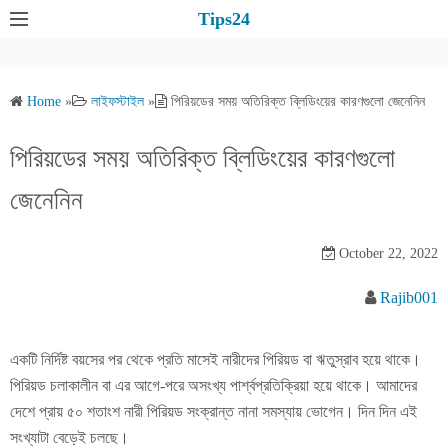
S
Tips24
k
i
p
Home
»
লাইফস্টাইল
»
পিরিয়ডের সময় অতিরিক্ত ব্লিডিংয়ের কারণগুলো জেনেনিন
t
o
পিরিয়ডের সময় অতিরিক্ত ব্লিডিংয়ের কারণগুলো
c
o
জেনেনিন
n
t
October 22, 2022
e
n
Rajib001
t
একটি নির্দিষ্ট বয়সের পর থেকে প্রতি মাসেই নারীদের পিরিয়ড বা ঋতুস্রাব হয়ে থাকে।
পিরিয়ড চলাকালীন বা এর আগে-পরে অসংখ্য পার্শ্বপ্রতিক্রিয়া হয়ে থাকে। আমাদের
দেশে প্রায় ৫০ শতাংশ নারী পিরিয়ড সংক্রান্ত নানা সমস্যায় ভোগেন। দিন দিন এই
সংখ্যাটা বেড়েই চলছে।