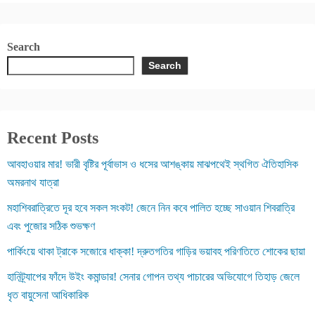
Search
Search
Recent Posts
আবহাওয়ার মার! ভারী বৃষ্টির পূর্বাভাস ও ধসের আশঙ্কায় মাঝপথেই স্থগিত ঐতিহাসিক
অমরনাথ যাত্রা
মহাশিবরাত্রিতে দূর হবে সকল সংকট! জেনে নিন কবে পালিত হচ্ছে সাওয়ান শিবরাত্রি
এবং পুজোর সঠিক শুভক্ষণ
পার্কিংয়ে থাকা ট্রাকে সজোরে ধাক্কা! দ্রুতগতির গাড়ির ভয়াবহ পরিণতিতে শোকের ছায়া
হানিট্র্যাপের ফাঁদে উইং কমান্ডার! সেনার গোপন তথ্য পাচারের অভিযোগে তিহাড় জেলে
ধৃত বায়ুসেনা আধিকারিক