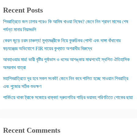
Recent Posts
শিবরাত্রিতে জল ঢালার পরেও কি আমিষ খাওয়া নিষেধ? জেনে নিন শ্রাবণ মাসের শেষ
পর্যন্ত মানার নিয়মগুলি
কেরল জুড়ে চরম চাঞ্চল্য! মুখ্যমন্ত্রীকে নিয়ে কুরুচিকর পোস্ট এবং দাঙ্গা বাঁধানোর
ষড়যন্ত্রের অভিযোগে FIR দায়ের কুখ্যাত অপরাধীর বিরুদ্ধে
আবহাওয়ার মার! ভারী বৃষ্টির পূর্বাভাস ও ধসের আশঙ্কায় মাঝপথেই স্থগিত ঐতিহাসিক
অমরনাথ যাত্রা
মহাশিবরাত্রিতে দূর হবে সকল সংকট! জেনে নিন কবে পালিত হচ্ছে সাওয়ান শিবরাত্রি
এবং পুজোর সঠিক শুভক্ষণ
পার্কিংয়ে থাকা ট্রাকে সজোরে ধাক্কা! দ্রুতগতির গাড়ির ভয়াবহ পরিণতিতে শোকের ছায়া
Recent Comments