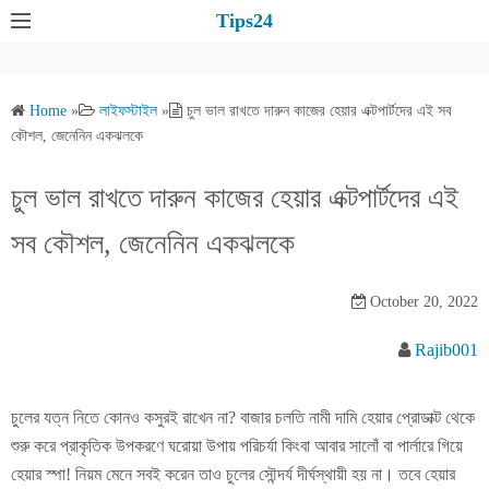
S
Tips24
k
i
p
Home
»
লাইফস্টাইল
»
চুল ভাল রাখতে দারুন কাজের হেয়ার এক্টপার্টদের এই সব
t
কৌশল, জেনেনিন একঝলকে
o
c
চুল ভাল রাখতে দারুন কাজের হেয়ার এক্টপার্টদের এই
o
সব কৌশল, জেনেনিন একঝলকে
n
t
e
October 20, 2022
n
Rajib001
t
চুলের যত্ন নিতে কোনও কসুরই রাখেন না? বাজার চলতি নামী দামি হেয়ার প্রোডাক্ট থেকে
শুরু করে প্রাকৃতিক উপকরণে ঘরোয়া উপায় পরিচর্যা কিংবা আবার সালোঁ বা পার্লারে গিয়ে
হেয়ার স্পা! নিয়ম মেনে সবই করেন তাও চুলের সৌন্দর্য দীর্ঘস্থায়ী হয় না। তবে হেয়ার