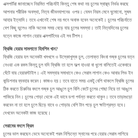
এক্সপার্টরা জানাচ্ছেন নিয়মিত পরিচর্যাই কিন্তু শেষ কথা নয় চুলের স্বাস্থ্য নির্ভর করছে
আপনার শরীরিক অবস্থা, নিত্য জীবনযাপনের ওপর। যেমন নিয়ম মেনে ঘুমোনো, সুষম
আহার ইত্যাদি। তবে এখানেই শেষ নয় শুনে অবাক হবেন অনেকেই। চুলের পরিচর্যাতে
বেশ কিছু ভুলেও নাকি অনেক সময় বেড়ে যায় চুলের সমস্যা। তাই নিত্যদিনের চুলের
যত্নে কাজে লাগান হেয়ার এক্সপার্টদের এই সব টিপস।
ফ্রিজি হেয়ার সামলাতে হিমশিম খান
?
ফ্রিজি হেয়ার হল অনেকটা খসখসে ও উস্কোখুস্ক চুল, তেলাক্ত কিংবা শুষ্ক চুলের যত্ন
নেওয়া এক রকম কিন্তু চুল যদি ফ্রিজি তা হলে অল্প হাওয়া বা ধুলো বালিতেই একেবারে
ঘেঁটে যায় হেয়ারস্টাইল। এই সমস্যার সমাধানে কেও সেরাম লাগান কেও আবার লিভ ইন
কন্ডিশনার ব্যবহার করেন। কাজও হয়। তবে হাতে সময় একটু বেশি থাকলে ফ্রিজি চুলের
ঠিক করতে চিরুনির বদলে শুষ্ক চুল আঙুলে চুল বিলি কেটে চুলের গোছা নিয়ে তা আঙুলে
পাকিয়ে নিন। চুলের গোড়া থেকে এই ভাবে ডগা পর্যন্ত করতে থাকুন। তবে তাড়াগুড়ো
করবেন না তা হলে চুলে ছিড়ে যাবে ও গোড়ায় বেশি টান পড়ে চুল ক্ষতিগ্রস্ত হবে।
দেখবেন অনেকটা কাজ হয়েছে।
সেরামের বদলে ক্রিম
চুলের ভাল করছেন ভেবে অনেকেই পরম নিশ্চিন্তে স্নানের পরে হেয়ার সেরাম লাগিয়ে