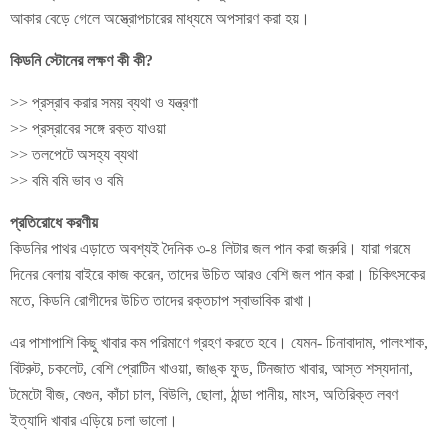
আকার বেড়ে গেলে অস্ত্রোপচারের মাধ্যমে অপসারণ করা হয়।
কিডনি স্টোনের লক্ষণ কী কী?
>> প্রস্রাব করার সময় ব্যথা ও যন্ত্রণা
>> প্রস্রাবের সঙ্গে রক্ত যাওয়া
>> তলপেটে অসহ্য ব্যথা
>> বমি বমি ভাব ও বমি
প্রতিরোধে করণীয়
কিডনির পাথর এড়াতে অবশ্যই দৈনিক ৩-৪ লিটার জল পান করা জরুরি। যারা গরমে
দিনের বেলায় বাইরে কাজ করেন, তাদের উচিত আরও বেশি জল পান করা। চিকিৎসকের
মতে, কিডনি রোগীদের উচিত তাদের রক্তচাপ স্বাভাবিক রাখা।
এর পাশাপাশি কিছু খাবার কম পরিমাণে গ্রহণ করতে হবে। যেমন- চিনাবাদাম, পালংশাক,
বিটরুট, চকলেট, বেশি প্রোটিন খাওয়া, জাঙ্ক ফুড, টিনজাত খাবার, আস্ত শস্যদানা,
টমেটো বীজ, বেগুন, কাঁচা চাল, বিউলি, ছোলা, ঠান্ডা পানীয়, মাংস, অতিরিক্ত লবণ
ইত্যাদি খাবার এড়িয়ে চলা ভালো।