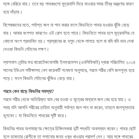
সঙ্গে বেরিয়ে যায়। তবে বড় পাথরগুলো মূত্রনালি দিয়ে যাওয়ার সময় তীব্র যন্ত্রণার কারণ
হয়ে দাঁড়ায়।
বিশেষজ্ঞদের মতে, পর্যাপ্ত জল না পান করার ফলে কিডনিতে পাথর হওয়ার ঝুঁকি বেড়ে
যায়। আবার বংশগত কারণেও এই রোগ হতে পারে। কিডনিতে পাথর হলে মূত্রনালির যে
কোনো অংশ প্রভাবিত হয়। প্রস্রাবের রং হলুদ থেকে লালচে হলে বা বমি বমি ভাব দেখা
দেওয়া কিডনি স্টোনের লক্ষণ।
ন্যাশনাল সেন্টার ফর বায়োটেকনোলজি ইনফরমেশন (এনসিবিআই) দ্বারা পরিচালিত ২০১৪
সালের ইউএস সমীক্ষাসহ বেশ কয়েকটি গবেষণা অনুসারে, গরমে শরীর বেশি জলশূন্য হয়ে
পড়ে। ফলে কিডনি স্টোনের ঝুঁকিও বেড়ে যায়।
গরমে কেন বাড়ে কিডনির সমস্যা?
গরমে শরীর থেকে অতিরিক্ত ঘাম বের হওয়া ও মূত্রের মাধ্যমে জল বের হয়ে যায়। এ
সময় যদি আপনি শরীরের চাহিদা অনুযায়ী পর্যাপ্ত জল পান না করেন, তাহলে জলশূন্যতায়
ভুগবেন। যা কিডনিতে পাথরের সৃষ্টি করে।
কিডনির পাথর অপসারণের ক্ষেত্রে চিকিৎসকরা দুটি পদ্ধতি অবলম্বন করেন। পাথর ছোট
হলে ডাক্তার রোগীকে তা গলানোর জন্য ওষুধ খাওয়ার পরামর্শ দেন। আর সঙ্গে পাথরের