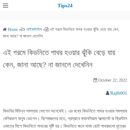
S
Tips24
k
i
p
Home
»
লাইফস্টাইল
»
এই গরমে কিডনিতে পাথর হওয়ার ঝুঁকি বেড়ে যায় কেন,
t
জানা আছে? না জানলে দেখেনিন
o
c
এই গরমে কিডনিতে পাথর হওয়ার ঝুঁকি বেড়ে যায়
o
কেন, জানা আছে? না জানলে দেখেনিন
n
t
e
October 22, 2022
n
Rajib001
t
কিডনির বিভিন্ন সমস্যায় ভোগেন অনেকেই। এর মধ্যে কিডনিতে পাথর হওয়ার সমস্যায়
বেশিরভাগ মানুষ ভোগেন। বিশেষজ্ঞদের মতে, প্রস্রাবে ক্যালসিয়াম অক্সালেট বা ক্রিস্টাল
একত্রে মিশে কিডনিতে পাথরের সৃষ্টি হয়। কিডনিতে জমে থাকা ছোট পাথরগুলো মূত্রের