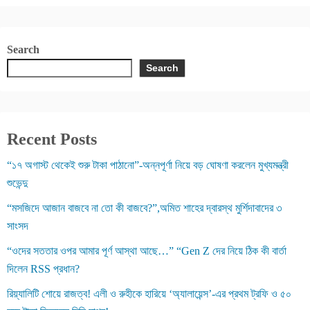
Search
Search
Recent Posts
“১৭ অগাস্ট থেকেই শুরু টাকা পাঠানো”-অন্নপূর্ণা নিয়ে বড় ঘোষণা করলেন মুখ্যমন্ত্রী
শুভেন্দু
“মসজিদে আজান বাজবে না তো কী বাজবে?”,অমিত শাহের দ্বারস্থ মুর্শিদাবাদের ৩
সাংসদ
“ওদের সততার ওপর আমার পূর্ণ আস্থা আছে…” “Gen Z দের নিয়ে ঠিক কী বার্তা
দিলেন RSS প্রধান?
রিয়্যালিটি শোয়ে রাজত্ব! এলী ও রুহীকে হারিয়ে ‘অ্যালায়েন্স’-এর প্রথম ট্রফি ও ৫০