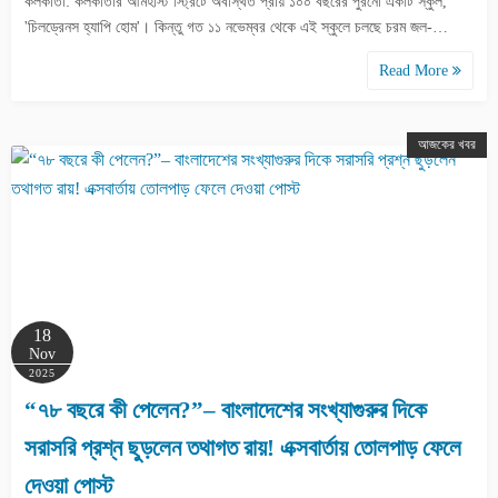
কলকাতা: কলকাতার আমহার্স্ট স্ট্রিটে অবস্থিত প্রায় ১০০ বছরের পুরনো একটি স্কুল,
'চিলড্রেনস হ্যাপি হোম'। কিন্তু গত ১১ নভেম্বর থেকে এই স্কুলে চলছে চরম জল-…
Read More
আজকের খবর
18
Nov
2025
“৭৮ বছরে কী পেলেন?”– বাংলাদেশের সংখ্যাগুরুর দিকে
সরাসরি প্রশ্ন ছুড়লেন তথাগত রায়! এক্সবার্তায় তোলপাড় ফেলে
দেওয়া পোস্ট