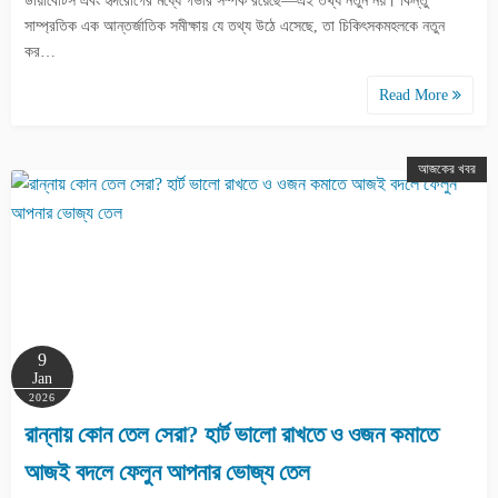
ডায়াবেটিস এবং হৃদরোগের মধ্যে গভীর সম্পর্ক রয়েছে—এই তথ্য নতুন নয়। কিন্তু
সাম্প্রতিক এক আন্তর্জাতিক সমীক্ষায় যে তথ্য উঠে এসেছে, তা চিকিৎসকমহলকে নতুন
কর…
Read More
আজকের খবর
9
Jan
2026
রান্নায় কোন তেল সেরা? হার্ট ভালো রাখতে ও ওজন কমাতে
আজই বদলে ফেলুন আপনার ভোজ্য তেল