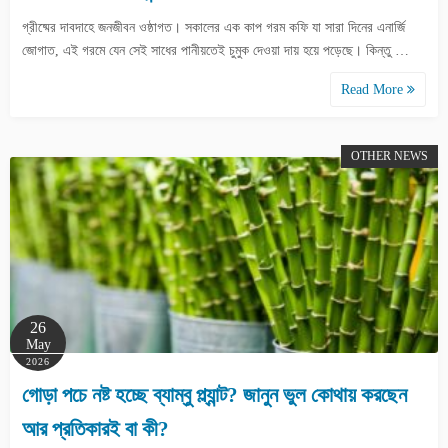
গ্রীষ্মের দাবদাহে জনজীবন ওষ্ঠাগত। সকালের এক কাপ গরম কফি যা সারা দিনের এনার্জি
জোগাত, এই গরমে যেন সেই সাধের পানীয়তেই চুমুক দেওয়া দায় হয়ে পড়েছে। কিন্তু …
Read More
OTHER NEWS
26
May
2026
গোড়া পচে নষ্ট হচ্ছে ব্যাম্বু প্ল্যান্ট? জানুন ভুল কোথায় করছেন
আর প্রতিকারই বা কী?