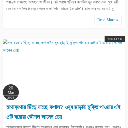
প্রচণ্ড দাবদাহে নাজেহাল জনজীবন। এই গরমে শরীরের ক্লান্তি দূর করতে এবং মুখে রুচি
ফেরাতে বাঙালির চিরন্তন পছন্দ হলো 'কাঁচা আমের টক ডাল'। ডাল আর আমের এই যু…
Read More
আজকের খবর
20
Mar
2026
মাথাব্যথায় ছিঁড়ে যাচ্ছে কপাল? ওষুধ ছাড়াই মুক্তি পাওয়ার এই
৫টি ঘরোয়া কৌশল জানেন তো!
আজকালকার ব্যস্ত জীবনে মাথাব্যথা যেন আমাদের নিত্যসঙ্গী। কখনও কাজের চাপে, কখনও