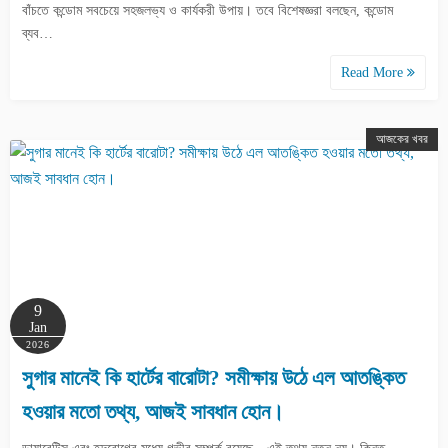
বাঁচতে কন্ডোম সবচেয়ে সহজলভ্য ও কার্যকরী উপায়। তবে বিশেষজ্ঞরা বলছেন, কন্ডোম
ব্যব…
Read More
আজকের খবর
9
Jan
2026
সুগার মানেই কি হার্টের বারোটা? সমীক্ষায় উঠে এল আতঙ্কিত
হওয়ার মতো তথ্য, আজই সাবধান হোন।