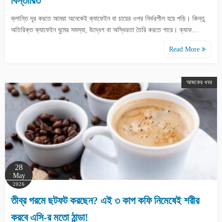
বিস্তারিত
ক্লান্তি দূর করতে আমরা অনেকেই ক্যাফেইন বা চায়ের ওপর নির্ভরশীল হয়ে পড়ি। কিন্তু
অতিরিক্ত ক্যাফেইন ঘুমের সমস্যা, উদ্বেগ বা অস্থিরতা তৈরি করতে পারে। ক্যাফ…
Read More
আজকের খবর
28
May
2026
তীব্র গরমে ছটফট করছেন? এই ৩ কাপ কফি নিমেষেই শরীর
করবে এসি-র মতো ঠান্ডা!