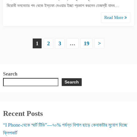
বিরোধী দলনেতার পদ থেকে ইস্তফা দেওয়ার ইচ্ছা প্রকাশ করলেন তেজস্বী যাদব…
Read More
P
1
2
3
…
19
>
o
s
Search
t
Search
s
p
Recent Posts
a
“I Phone-থেকে স্মার্ট টিভি”—৭০% পর্যন্ত বিশাল ছাড়ে কেনাকাটার সুযোগ দিচ্ছে
g
ফ্লিপকার্ট