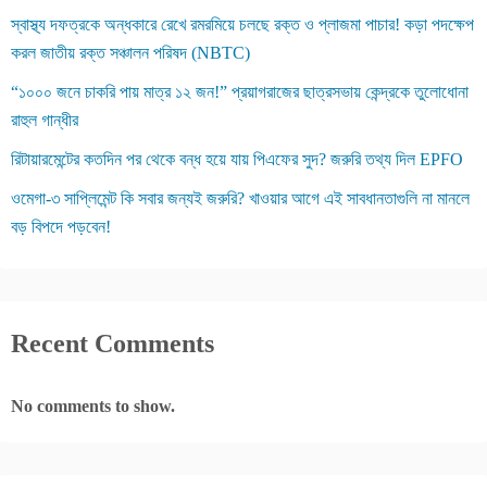
i
স্বাস্থ্য দফত্রকে অন্ধকারে রেখে রমরমিয়ে চলছে রক্ত ও প্লাজমা পাচার! কড়া পদক্ষেপ
n
করল জাতীয় রক্ত সঞ্চালন পরিষদ (NBTC)
a
“১০০০ জনে চাকরি পায় মাত্র ১২ জন!” প্রয়াগরাজের ছাত্রসভায় কেন্দ্রকে তুলোধোনা
রাহুল গান্ধীর
t
রিটায়ারমেন্টের কতদিন পর থেকে বন্ধ হয়ে যায় পিএফের সুদ? জরুরি তথ্য দিল EPFO
i
ওমেগা-৩ সাপ্লিমেন্ট কি সবার জন্যই জরুরি? খাওয়ার আগে এই সাবধানতাগুলি না মানলে
o
বড় বিপদে পড়বেন!
n
Recent Comments
No comments to show.