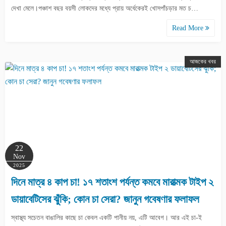
দেখা মেলে।পঞ্চাশ বছর বয়সী লোকদের মধ্যে প্রায় অর্ধেকেরই খোসপাঁচড়ার মত চ…
Read More
আজকের খবর
22
Nov
2025
দিনে মাত্র ৪ কাপ চা! ১৭ শতাংশ পর্যন্ত কমবে মারাত্মক টাইপ ২
ডায়াবেটিসের ঝুঁকি; কোন চা সেরা? জানুন গবেষণার ফলাফল
স্বাস্থ্য সচেতন বাঙালির কাছে চা কেবল একটি পানীয় নয়, এটি আবেগ। আর এই চা-ই