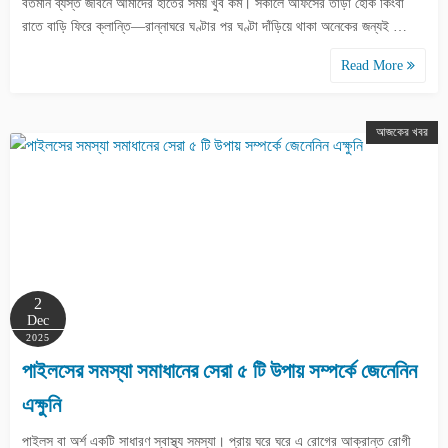
বর্তমান ব্যস্ত জীবনে আমাদের হাতের সময় খুব কম। সকালে অফিসের তাড়া হোক কিংবা
রাতে বাড়ি ফিরে ক্লান্তি—রান্নাঘরে ঘণ্টার পর ঘণ্টা দাঁড়িয়ে থাকা অনেকের জন্যই …
Read More
আজকের খবর
2
Dec
2025
পাইলসের সমস্যা সমাধানের সেরা ৫ টি উপায় সম্পর্কে জেনেনিন
এক্ষুনি
পাইলস বা অর্শ একটি সাধারণ স্বাস্থ্য সমস্যা। প্রায় ঘরে ঘরে এ রোগের আক্রান্ত রোগী