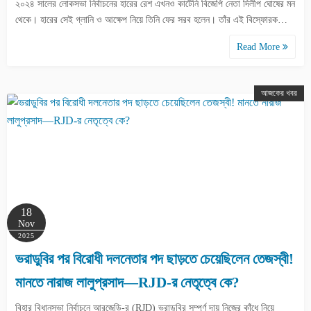
২০২৪ সালের লোকসভা নির্বাচনের হারের রেশ এখনও কাটেনি বিজেপি নেতা দিলীপ ঘোষের মন
থেকে। হারের সেই গ্লানি ও আক্ষেপ নিয়ে তিনি ফের সরব হলেন। তাঁর এই বিস্ফোরক…
Read More
আজকের খবর
18
Nov
2025
ভরাডুবির পর বিরোধী দলনেতার পদ ছাড়তে চেয়েছিলেন তেজস্বী!
মানতে নারাজ লালুপ্রসাদ—RJD-র নেতৃত্বে কে?
বিহার বিধানসভা নির্বাচনে আরজেডি-র (RJD) ভরাডুবির সম্পূর্ণ দায় নিজের কাঁধে নিয়ে