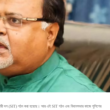
্তকারী দল (SIT) গঠন করা হয়েছে। আর এই SIT গঠন এবং বিধানসভার কাজে পুলিশের