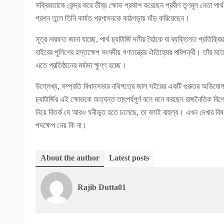
সক্রিয়তাকে কেন্দ্র করে তীব্র ক্ষোভ প্রকাশ করেছেন প্রবীণ তৃণমূল নেতা পার্
প্রশ্ন তুলে তিনি কার্যত প্রশাসনকে কাঠগড়ায় দাঁড় করিয়েছেন।
সূত্র মারফত জানা যাচ্ছে, পার্থ চ্যাটার্জি দলীয় বৈঠকে বা ব্যক্তিগত প্র
বাইরের পুলিশের হস্তক্ষেপ সংসদীয় গণতন্ত্রের ঐতিহ্যের পরিপন্থী। তাঁর ম
এতে প্রতিষ্ঠানের মর্যাদা ক্ষুণ্ণ হচ্ছে।
উল্লেখ্য, সম্প্রতি বিধানসভার নথিপত্রে জাল সইয়ের একটি গুরুতর অভিযোগ 
চ্যাটার্জির এই ক্ষোভকে অত্যন্ত তাৎপর্যপূর্ণ বলে মনে করছেন রাজনৈতিক 
নিয়ে বিতর্ক যে আরও ঘনীভূত হতে চলেছে, তা বলাই বাহুল্য। এখন দেখার বিষয়, পা
পদক্ষেপ নেয় কি না।
About the author
Latest posts
Rajib Dutta01