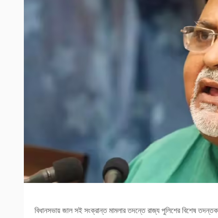
বিধানসভায় জাল সই সংক্রান্ত মামলার তদন্তে রাজ্য পুলিশের বিশেষ তদন