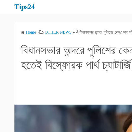
S
Tips24
k
i
p
Home
»
OTHER NEWS
»
বিধানসভার অন্দরে পুলিশের কেন? জাল সই
t
o
বিধানসভার অন্দরে পুলিশের ক
c
o
হতেই বিস্ফোরক পার্থ চ্যাটার্জি
n
t
e
n
t