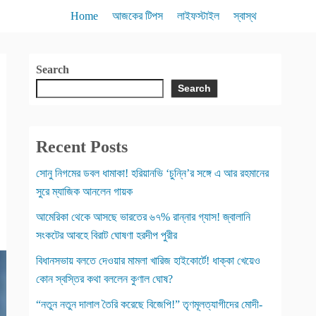
Home
আজকের টিপস
লাইফস্টাইল
স্বাস্থ
Search
Search
Recent Posts
সোনু নিগমের ডবল ধামাকা! হরিয়ানভি ‘চুন্নি’র সঙ্গে এ আর রহমানের
সুরে ম্যাজিক আনলেন গায়ক
আমেরিকা থেকে আসছে ভারতের ৬৭% রান্নার গ্যাস! জ্বালানি
সংকটের আবহে বিরাট ঘোষণা হরদীপ পুরীর
বিধানসভায় বলতে দেওয়ার মামলা খারিজ হাইকোর্টে! ধাক্কা খেয়েও
কোন স্বস্তির কথা বললেন কুণাল ঘোষ?
“নতুন নতুন দালাল তৈরি করেছে বিজেপি!” তৃণমূলত্যাগীদের মোদী-