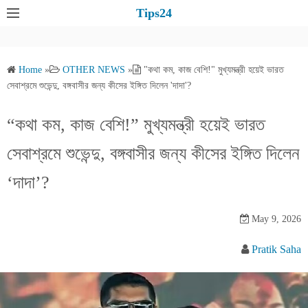
S
Tips24
k
i
p
Home
»
OTHER NEWS
»
"কথা কম, কাজ বেশি!" মুখ্যমন্ত্রী হয়েই ভারত
t
সেবাশ্রমে শুভেন্দু, বঙ্গবাসীর জন্য কীসের ইঙ্গিত দিলেন 'দাদা'?
o
c
“কথা কম, কাজ বেশি!” মুখ্যমন্ত্রী হয়েই ভারত
o
সেবাশ্রমে শুভেন্দু, বঙ্গবাসীর জন্য কীসের ইঙ্গিত দিলেন
n
t
‘দাদা’?
e
n
May 9, 2026
t
Pratik Saha