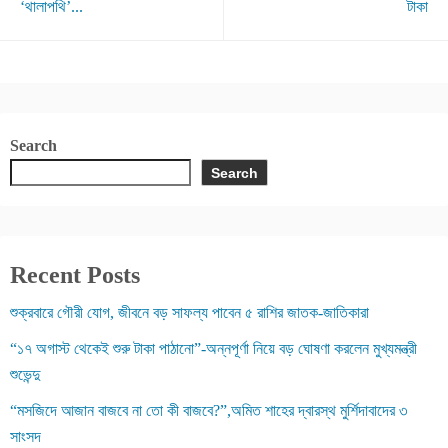
‘থালাপথি’...
টাকা
Search
Search
Recent Posts
শুক্রবারে গৌরী যোগ, জীবনে বড় সাফল্য পাবেন ৫ রাশির জাতক-জাতিকারা
“১৭ অগাস্ট থেকেই শুরু টাকা পাঠানো”-অন্নপূর্ণা নিয়ে বড় ঘোষণা করলেন মুখ্যমন্ত্রী
শুভেন্দু
“মসজিদে আজান বাজবে না তো কী বাজবে?”,অমিত শাহের দ্বারস্থ মুর্শিদাবাদের ৩
সাংসদ