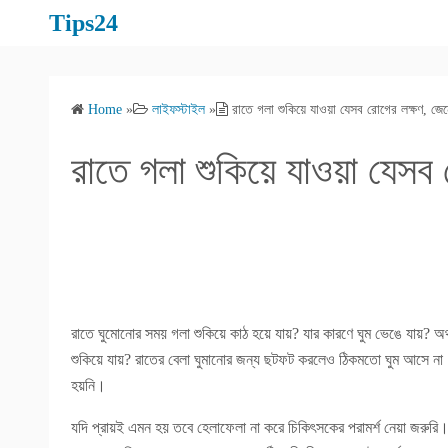
S
Tips24
k
i
p
Home
»
লাইফস্টাইল
»
রাতে গলা শুকিয়ে যাওয়া যেসব রোগের লক্ষণ, জেন
t
o
রাতে গলা শুকিয়ে যাওয়া যেসব
c
o
n
t
e
n
t
রাতে ঘুমোনোর সময় গলা শুকিয়ে কাঠ হয়ে যায়? যার কারণে ঘুম ভেঙে যায়? অথ
শুকিয়ে যায়? রাতের বেলা ঘুমানোর জন্য ছটফট করলেও ঠিকমতো ঘুম আসে না। 
হয়নি।
যদি প্রায়ই এমন হয় তবে হেলাফেলা না করে চিকিৎসকের পরামর্শ নেয়া জরুরি