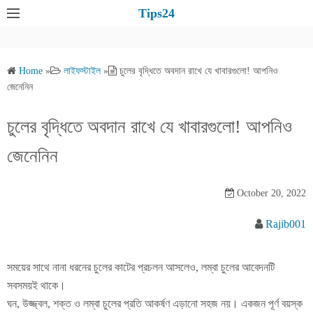
S
Tips24
k
i
p
Home
»
লাইফস্টাইল
»
চুলের বৃদ্ধিতে অবদান রাখে যে খাবারগুলো! আপনিও
t
জেনেনিন
o
c
চুলের বৃদ্ধিতে অবদান রাখে যে খাবারগুলো! আপনিও
o
জেনেনিন
n
t
e
October 20, 2022
n
Rajib001
t
সময়ের সাথে নানা ধরনের চুলের কাটের প্রচলন আসলেও, লম্বা চুলের আবেদনটি
সবসময়ই থাকে।
ঘন, উজ্জ্বল, শক্ত ও লম্বা চুলের প্রতি আকর্ষণ এড়ানো সহজ নয়। একজন পূর্ণ বয়স্ক