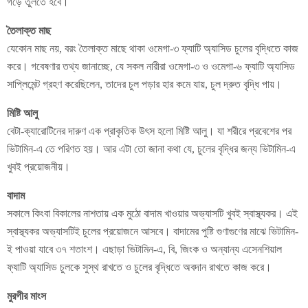
গড়ে তুলতে হবে।
তৈলাক্ত মাছ
যেকোন মাছ নয়, বরং তৈলাক্ত মাছে থাকা ওমেগা-৩ ফ্যাটি অ্যাসিড চুলের বৃদ্ধিতে কাজ
করে। গবেষণার তথ্য জানাচ্ছে, যে সকল নারীরা ওমেগা-৩ ও ওমেগা-৬ ফ্যাটি অ্যাসিড
সাপ্লিমেন্ট গ্রহণ করেছিলেন, তাদের চুল পড়ার হার কমে যায়, চুল দ্রুত বৃদ্ধি পায়।
মিষ্টি আলু
বেটা-ক্যারোটিনের দারুণ এক প্রাকৃতিক উৎস হলো মিষ্টি আলু। যা শরীরে প্রবেশের পর
ভিটামিন-এ তে পরিণত হয়। আর এটা তো জানা কথা যে, চুলের বৃদ্ধির জন্য ভিটামিন-এ
খুবই প্রয়োজনীয়।
বাদাম
সকালে কিংবা বিকালের নাশতায় এক মুঠো বাদাম খাওয়ার অভ্যাসটি খুবই স্বাস্থ্যকর। এই
স্বাস্থ্যকর অভ্যাসটিই চুলের প্রয়োজনে আসবে। বাদামের পুষ্টি গুণাগুণের মাঝে ভিটামিন-
ই পাওয়া যাবে ৩৭ শতাংশ। এছাড়া ভিটামিন-এ, বি, জিংক ও অন্যান্য এসেনশিয়াল
ফ্যাটি অ্যাসিড চুলকে সুস্থ রাখতে ও চুলের বৃদ্ধিতে অবদান রাখতে কাজ করে।
মুরগীর মাংস