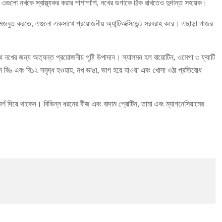
গুলো নখকে স্বাস্থ্যকর করার পাশাপাশি, নখের ডগাকে ঠিক রাখতেও দুর্দান্ত সহায়ক।
 মজবুত করতে, এগুলো একসাথে প্রয়োজনীয় অ্যান্টিঅক্সিডেন্ট সরবরাহ করে। এছাড়া গাজর
থ নখের জন্য অত্যন্ত প্রয়োজনীয় পুষ্টি উপাদান। স্যালমন হল বায়োটিন, ওমেগা ৩ ফ্যাটি
ামিন বি৬ এবং বি১২ সমৃদ্ধ হওয়ায়, নখ ভাঙা, ভাগ হয়ে যাওয়া এবং খোসা ওঠা প্রতিরোধ
মর্শ দিয়ে থাকেন। বিভিন্ন ধরনের বীজ এবং বাদাম প্রোটিন, তামা এবং ম্যাগনেসিয়ামের