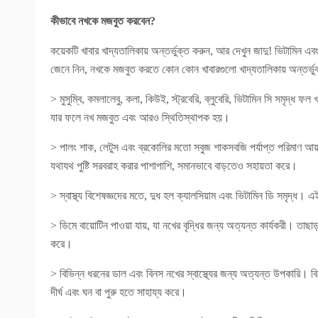
কীভাবে নখকে মজবুত করবেন?
কয়েকটি খাবার খাদ্যতালিকায় অন্তর্ভুক্ত করুন, আর দেখুন জাদু! ভিটামিন 
জেনে নিন, নখকে মজবুত করতে কোন কোন খাবারগুলো খাদ্যতালিকায় অন্তর্ভ
> মুসুম্বি, কমলালেবু, কলা, কিউই, স্ট্রবেরি, ব্লুবেরি, ভিটামিন সি সমৃদ
যার ফলে নখ মজবুত এবং আরও স্থিতিস্থাপক হয়।
> পালং শাক, লেটুস এবং ব্রকোলির মতো সবুজ শাকসবজি পর্যাপ্ত পরিমাণ 
যথাযথ পুষ্টি সরবরাহ করার পাশাপাশি, সমানভাবে বাড়তেও সহায়তা করে।
> স্বাস্থ্য বিশেষজ্ঞদের মতে, দুধ হল ক্যালসিয়াম এবং ভিটামিন ডি সমৃদ্ধ। এ
> ডিমে বায়োটিন পাওয়া যায়, যা নখের বৃদ্ধির জন্য অত্যন্ত কার্যকরী। তাছ
করে।
> বিভিন্ন ধরনের ডাল এবং বিনস নখের স্বাস্থ্যের জন্য অত্যন্ত উপকারি। বিন
দীর্ঘ এবং ঘন বা পুরু হতে সাহায্য করে।