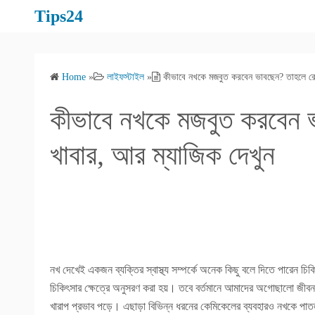
S
Tips24
k
i
p
Home
»
লাইফস্টাইল
»
কীভাবে নখকে মজবুত করবেন ভাবছেন? তাহলে রো
t
o
কীভাবে নখকে মজবুত করবেন 
c
o
খাবার, আর ম্যাজিক দেখুন
n
t
e
n
t
নখ দেখেই একজন ব্যক্তির স্বাস্থ্য সম্পর্কে অনেক কিছু বলে দিতে পারেন চ
চিকিৎসার ক্ষেত্রে অনুসরণ করা হয়। তবে বর্তমানে আমাদের অগোছালো জীবনধারা,
খারাপ প্রভাব পড়ে। এছাড়া বিভিন্ন ধরনের কেমিকেলের ব্যবহারও নখকে পাত