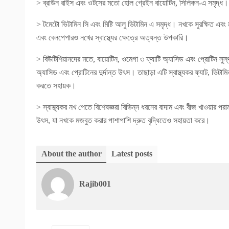
> ব্রাউন রাইস এবং ওটসের মতো হোল গ্রেইন বায়োটিন, সিলিকন-এ সমৃদ্ধ। এ
> টমেটো ভিটামিন সি এবং মিষ্টি আলু ভিটামিন এ সমৃদ্ধ। নখকে সুরক্ষিত এবং
এবং বেলপেপারও নখের স্বাস্থ্যের ক্ষেত্রে অত্যন্ত উপকারি।
> বিউটিশিয়ানদের মতে, বায়োটিন, ওমেগা ৩ ফ্যাটি অ্যাসিড এবং প্রোটিন সুস্
অ্যাসিড এবং প্রোটিনের দুর্দান্ত উৎস। তাছাড়া এটি স্বাস্থ্যকর ফ্যাট, ভিট
করতে সহায়ক।
> স্বাস্থ্যকর নখ পেতে বিশেষজ্ঞরা বিভিন্ন ধরনের বাদাম এবং বীজ খাওয়ার পরা
উৎস, যা নখকে মজবুত করার পাশাপাশি দ্রুত বৃদ্ধিতেও সহায়তা করে।
About the author
Latest posts
Rajib001