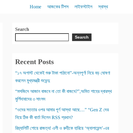
Home
আজকের টিপস
লাইফস্টাইল
স্বাস্থ
Search
Search
Recent Posts
“১৭ অগাস্ট থেকেই শুরু টাকা পাঠানো”-অন্নপূর্ণা নিয়ে বড় ঘোষণা
করলেন মুখ্যমন্ত্রী শুভেন্দু
“মসজিদে আজান বাজবে না তো কী বাজবে?”,অমিত শাহের দ্বারস্থ
মুর্শিদাবাদের ৩ সাংসদ
“ওদের সততার ওপর আমার পূর্ণ আস্থা আছে…” “Gen Z দের
নিয়ে ঠিক কী বার্তা দিলেন RSS প্রধান?
রিয়্যালিটি শোয়ে রাজত্ব! এলী ও রুহীকে হারিয়ে ‘অ্যালায়েন্স’-এর