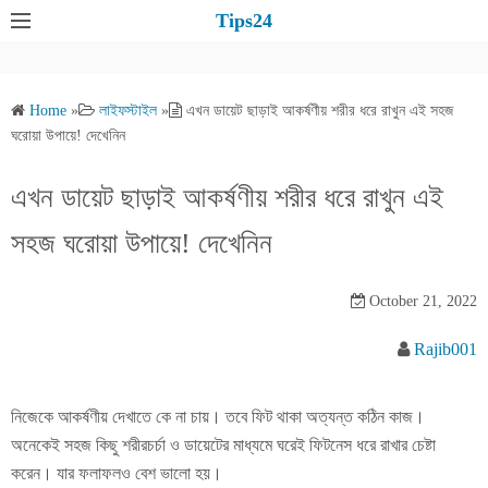
S
Tips24
k
i
p
Home
»
লাইফস্টাইল
»
এখন ডায়েট ছাড়াই আকর্ষণীয় শরীর ধরে রাখুন এই সহজ
t
ঘরোয়া উপায়ে! দেখেনিন
o
c
এখন ডায়েট ছাড়াই আকর্ষণীয় শরীর ধরে রাখুন এই
o
সহজ ঘরোয়া উপায়ে! দেখেনিন
n
t
e
October 21, 2022
n
Rajib001
t
নিজেকে আকর্ষণীয় দেখাতে কে না চায়। তবে ফিট থাকা অত্যন্ত কঠিন কাজ।
অনেকেই সহজ কিছু শরীরচর্চা ও ডায়েটের মাধ্যমে ঘরেই ফিটনেস ধরে রাখার চেষ্টা
করেন। যার ফলাফলও বেশ ভালো হয়।