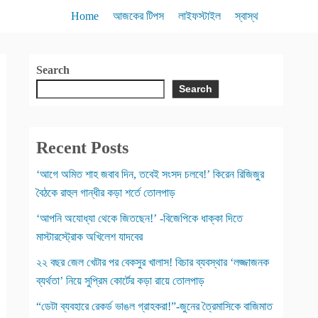
Home
আজকের টিপস
লাইফস্টাইল
স্বাস্থ
Search
Search
Recent Posts
‘আগে অমিত শাহ জবাব দিন, তবেই সংসদ চলবে!’ কিরেন রিজিজুর
বৈঠকে রাহুল গান্ধীর কড়া শর্তে তোলপাড়
‘আপনি অযোধ্যা থেকে জিতছেন!’ -বিজেপিকে ধাক্কা দিতে
মাস্টারস্ট্রোক অখিলেশ যাদবের
২২ বছর জেল খেটার পর বেকসুর খালাস! বিচার ব্যবস্থার ‘লজ্জাজনক
ব্যর্থতা’ নিয়ে সুপ্রিম কোর্টের কড়া রায়ে তোলপাড়
“ডেটা ব্যবহারে রেকর্ড ভাঙল গ্রাহকরা!”-জুনের ত্রৈমাসিকে বাজিমাত