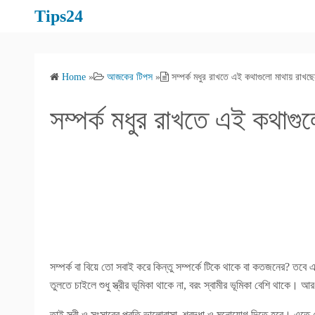
S
Tips24
k
i
p
Home
»
আজকের টিপস
»
সম্পর্ক মধুর রাখতে এই কথাগুলো মাথায় রাখছ
t
o
সম্পর্ক মধুর রাখতে এই কথাগ
c
o
n
t
e
n
t
সম্পর্ক বা বিয়ে তো সবাই করে কিন্তু সম্পর্কে টিকে থাকে বা কতজনের? তব
তুলতে চাইলে শুধু স্ত্রীর ভূমিকা থাকে না, বরং স্বামীর ভূমিকা বেশি থাকে। 
তাই স্ত্রী ও সংসারের প্রতি ভালোবাসা, শ্রদ্ধা ও মনোযোগ দিতে হবে। এতে