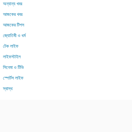
অন্যান্য খবর
আজকের খবর
আজকের টিপস
জ্যোতিষী ও ধর্ম
টেক লাইফ
লাইফস্টাইল
সিনেমা ও টিভি
স্পোর্টস লাইফ
স্বাস্থ