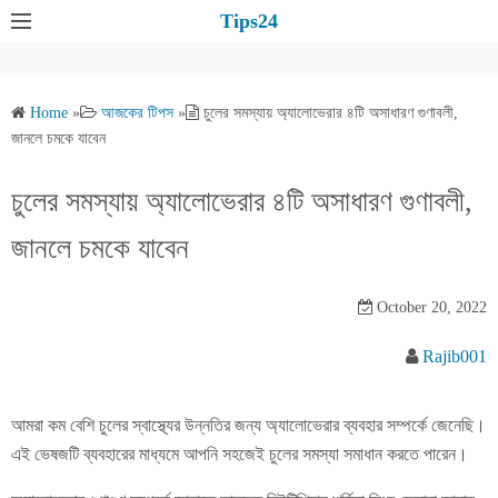
S
Tips24
k
i
p
Home
»
আজকের টিপস
»
চুলের সমস্যায় অ্যালোভেরার ৪টি অসাধারণ গুণাবলী,
t
জানলে চমকে যাবেন
o
c
চুলের সমস্যায় অ্যালোভেরার ৪টি অসাধারণ গুণাবলী,
o
জানলে চমকে যাবেন
n
t
e
October 20, 2022
n
Rajib001
t
আমরা কম বেশি চুলের স্বাস্থ্যের উন্নতির জন্য অ্যালোভেরার ব্যবহার সম্পর্কে জেনেছি।
এই ভেষজটি ব্যবহারের মাধ্যমে আপনি সহজেই চুলের সমস্যা সমাধান করতে পারেন।