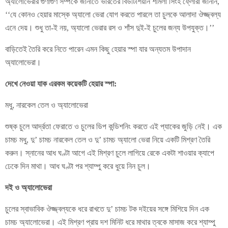
অ্যালোভেরার গুণাগুণ সম্পর্কে জানাতে ভারতের বিউটিশিয়ান শর্মিলা সিংহ ফ্লোরা জানান,
‘‘যে কোনও হেয়ার মাস্কে অ্যালো ভেরা যোগ করতে পারলে তা চুলকে আলাদা ঔজ্জ্বল্য
এনে দেয়। শুধু তা-ই নয়, অ্যালো ভেরার রস ও শাঁস দুই-ই চুলের জন্য উপযুক্ত।’’
বাড়িতেই তৈরি করে নিতে পারেন এমন কিছু হেয়ার স্পা যার অন্যতম উপাদান
অ্যালোভেরা।
দেখে নেওয়া যাক এরকম কয়েকটি হেয়ার স্পা:
মধু, নারকেল তেল ও অ্যালোভেরা
শুষ্ক চুলে আর্দ্রতা ফেরাতে ও চুলের ডিপ কন্ডিশনিং করতে এই প্যাকের জুড়ি নেই। এক
চামচ মধু, দু’ চামচ নারকেল তেল ও দু’ চামচ অ্যালো ভেরা নিয়ে একটি মিশ্রণ তৈরি
করুন। স্নানের আধ ঘণ্টা আগে এই মিশ্রণ চুলে লাগিয়ে রেকে একটা শাওয়ার ক্যাপে
ঢেকে দিন মাথা। আধ ঘণ্টা পর শ্যাম্পু করে ধুয়ে নিন চুল।
দই ও অ্যালোভেরা
চুলের স্বাভাবিক ঔজ্জ্বল্যকে ধরে রাখতে দু’ চামচ টক দইয়ের সঙ্গে মিশিয়ে দিন এক
চামচ অ্যালোভেরা। এই মিশ্রণ প্রায় দশ মিনিট ধরে মাথার ত্বকে মাসাজ করে শ্যাম্পু