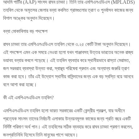
আদমি পার্টির (AAP) সাংসদ রাঘব চাড্ডা। তিনি তার এমপিএলএডিএস (MPLADS)
তহবিল থেকে অমৃতসর জেলার বন্যা কবলিত গ্রামগুলোর ত্রাণ ও পুনর্বাসন কাজের জন্য
বিশাল অঙ্কের অনুদান দিয়েছেন।
বন্যা মোকাবিলায় বড় পদক্ষেপ
রাঘব চাড্ডা তার এমপিএলএডিএস তহবিল থেকে ৩.২৫ কোটি টাকা অনুদান দিয়েছেন।
এই পদক্ষেপ এমন এক সময়ে নেওয়া হলো যখন পাঞ্জাবসহ উত্তর ভারতের অনেক রাজ্য
ভয়াবহ বন্যার কবলে পড়েছে। এই তহবিল ব্যবহার করে স্থানীয়ভাবে রাস্তা মেরামত,
জল সরবরাহ ব্যবস্থা উন্নত করা, স্বাস্থ্য পরিষেবা প্রদান এবং অন্যান্য জরুরি ত্রাণ
কাজ করা হবে। তাঁর এই উদ্যোগ স্থানীয় বাসিন্দাদের জন্য এক বড় স্বস্তি বয়ে আনবে
বলে আশা করা হচ্ছে।
কী এই এমপিএলএডিএস তহবিল?
এমপিএলএডিএস তহবিল হলো ভারত সরকারের একটি কেন্দ্রীয় প্রকল্প, যার অধীনে
প্রত্যেক সাংসদ তাদের নির্বাচনী এলাকায় উন্নয়নমূলক কাজের জন্য প্রতি বছর একটি
নির্দিষ্ট পরিমাণ অর্থ পান। এই তহবিলের সঠিক ব্যবহার করে রাঘব চাড্ডা প্রমাণ করলেন,
জনপ্রতিনিধি হিসেবে তিনি মানুষের পাশে আছেন।