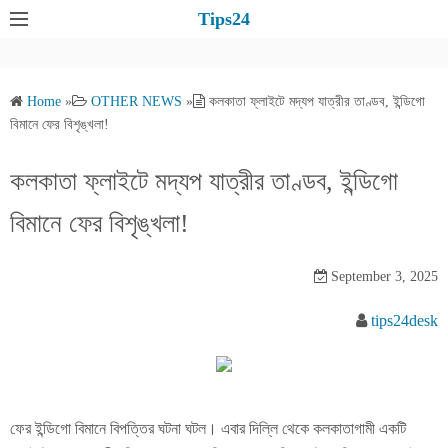
S
Tips24
k
i
p
Home
»
OTHER NEWS
»
কলকাতা ফ্লাইটে মদ্যপ যাত্রীর তাণ্ডব, ইন্ডিগো
t
বিমানে ফের বিশৃঙ্খলা!
o
c
কলকাতা ফ্লাইটে মদ্যপ যাত্রীর তাণ্ডব, ইন্ডিগো
o
বিমানে ফের বিশৃঙ্খলা!
n
t
e
September 3, 2025
n
tips24desk
t
ফের ইন্ডিগো বিমানে বিপত্তির ঘটনা ঘটল। এবার দিল্লি থেকে কলকাতাগামী একটি