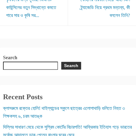
কাউন্সিলের নতুন সিদ্ধান্তে কমতে
ট্র্যাজেডি নিয়ে প্রথম মন্তব্য, কী
পারে সার ও কৃষি সর...
বললেন তিনি?
Search
Search
Recent Posts
ক্লাসরুমে রক্তের হোলি! থাইল্যান্ডের স্কুলে ছাত্রের এলোপাথাড়ি গুলিতে নিহত ৩
শিক্ষকসহ ৬, চরম আতঙ্ক
দিল্লির সাধারণ মেয়ে থেকে সুপ্রিম কোর্টের বিচারপতি! আফ্রিকায় ইতিহাস গড়ে ভারতের
সর্বোচ্চ আদালতে ডাক পেলেন বাংলার ঘরের মেয়ে