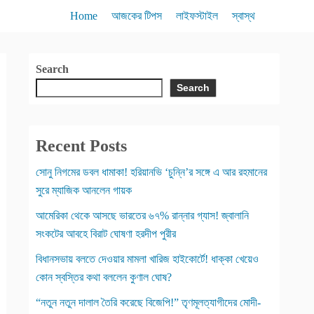
Home
আজকের টিপস
লাইফস্টাইল
স্বাস্থ
Search
Search
Recent Posts
সোনু নিগমের ডবল ধামাকা! হরিয়ানভি ‘চুন্নি’র সঙ্গে এ আর রহমানের
সুরে ম্যাজিক আনলেন গায়ক
আমেরিকা থেকে আসছে ভারতের ৬৭% রান্নার গ্যাস! জ্বালানি
সংকটের আবহে বিরাট ঘোষণা হরদীপ পুরীর
বিধানসভায় বলতে দেওয়ার মামলা খারিজ হাইকোর্টে! ধাক্কা খেয়েও
কোন স্বস্তির কথা বললেন কুণাল ঘোষ?
“নতুন নতুন দালাল তৈরি করেছে বিজেপি!” তৃণমূলত্যাগীদের মোদী-