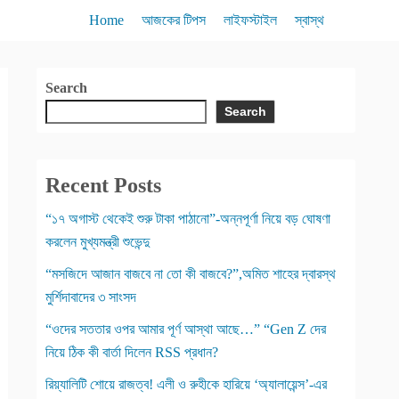
Home
আজকের টিপস
লাইফস্টাইল
স্বাস্থ
Search
Search
Recent Posts
“১৭ অগাস্ট থেকেই শুরু টাকা পাঠানো”-অন্নপূর্ণা নিয়ে বড় ঘোষণা
করলেন মুখ্যমন্ত্রী শুভেন্দু
“মসজিদে আজান বাজবে না তো কী বাজবে?”,অমিত শাহের দ্বারস্থ
মুর্শিদাবাদের ৩ সাংসদ
“ওদের সততার ওপর আমার পূর্ণ আস্থা আছে…” “Gen Z দের
নিয়ে ঠিক কী বার্তা দিলেন RSS প্রধান?
রিয়্যালিটি শোয়ে রাজত্ব! এলী ও রুহীকে হারিয়ে ‘অ্যালায়েন্স’-এর