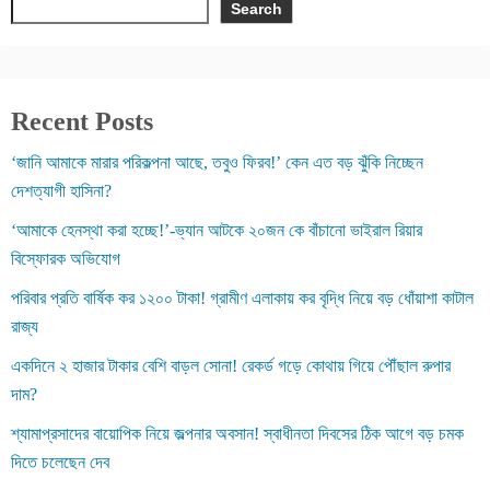
Search
Recent Posts
‘জানি আমাকে মারার পরিকল্পনা আছে, তবুও ফিরব!’ কেন এত বড় ঝুঁকি নিচ্ছেন
দেশত্যাগী হাসিনা?
‘আমাকে হেনস্থা করা হচ্ছে!’-ভ্যান আটকে ২০জন কে বাঁচানো ভাইরাল রিয়ার
বিস্ফোরক অভিযোগ
পরিবার প্রতি বার্ষিক কর ১২০০ টাকা! গ্রামীণ এলাকায় কর বৃদ্ধি নিয়ে বড় ধোঁয়াশা কাটাল
রাজ্য
একদিনে ২ হাজার টাকার বেশি বাড়ল সোনা! রেকর্ড গড়ে কোথায় গিয়ে পৌঁছাল রুপার
দাম?
শ্যামাপ্রসাদের বায়োপিক নিয়ে জল্পনার অবসান! স্বাধীনতা দিবসের ঠিক আগে বড় চমক
দিতে চলেছেন দেব