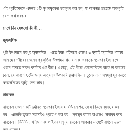
এই প্রতিবেদনে এমনই ৫টি সুপারফুডের উল্লেখ করা হল, যা আপনার ডায়েটে অবশ্যই
যোগ করা দরকার।
দেখে নিন সেগুলো কী কী…
ফ্ল্যাক্সসিড
পুষ্টি উপাদানে ভরপুর ফ্ল্যাক্সসিড। এতে উচ্চ পরিমাণে ওমেগা-৩ ফ্যাটি অ্যাসিড থাকায়
আমাদের শরীরের তেলের প্রাকৃতিক উৎপাদন বাড়ায় এবং ত্বককে ময়েশ্চারাইজ রাখে।
ওজন কমাতে দারুণ কার্যকর এই বীজ। এছাড়া, এই বীজে কোলেস্টেরল থাকে না বললেই
চলে, যে কারণে হার্টের জন্য অত্যন্ত উপকারি ফ্ল্যাক্সসিড। চুলের নানা সমস্যা দূর করতে
ফ্ল্যাক্সসিডের জুড়ি মেলা ভার।
নারকেল
নারকেল তেল একটি দুর্দান্ত ময়েশ্চারাইজার যা বডি লোশন, ফেস ক্রিমে ব্যবহার করা
হয়। এমনকি ত্বকে সরাসরিও প্রয়োগ করা হয়। স্বাস্থ্য ভালো রাখতেও সাহায্য করে
নারকেল। ভিটামিন, খনিজ এবং ফাইবার সমৃদ্ধ নারকেল আপনার ডায়েটে রাখলে দারুণ
ফল পাবেন।