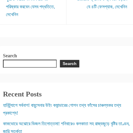
পরিষ্কার করবেন যেসব পদ্ধতিতে,
যে ৪টি ফেসপ্যাক, দেখেনিন
দেখেনিন
Search
Search
Recent Posts
হানিট্র্যাপে সর্বনাশ! বায়ুসেনার উইং কমান্ডারের গোপন তথ্য ফাঁসের চাঞ্চল্যকর তথ্য
প্রকাশ্যে!
কাকভোরে অঝোরে ভিজল তিলোত্তমা! শনিবারেও কলকাতা সহ রাজ্যজুড়ে বৃষ্টির তাণ্ডব,
জারি সতর্কতা