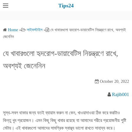
S
Tips24
k
i
p
Home
»
লাইফস্টাইল
»
যে খাবারগুলো হৃদরোগ-ডায়াবেটিস নিয়ন্ত্রণে রাখে, অবশ্যই
t
জেনেনিন
o
c
যে খাবারগুলো হৃদরোগ-ডায়াবেটিস নিয়ন্ত্রণে রাখে,
o
অবশ্যই জেনেনিন
n
t
e
October 20, 2022
n
Rajib001
t
সুস্থ-সবল থাকার জন্য যতই ব্যায়াম করুন না কেন, খাওয়াদাওয়া ঠিক করে করাটাও
কিন্তু খুব প্রয়োজন। এমন কিছু কিছু খাবার রয়েছে যা আমাদের শরীরে প্রয়োজনীয় পুষ্টি
মেটায়। এই খাবারগুলো আমাদের সামগ্রিক স্বাস্থ্য ভালো রাখতে সাহায্য করে।