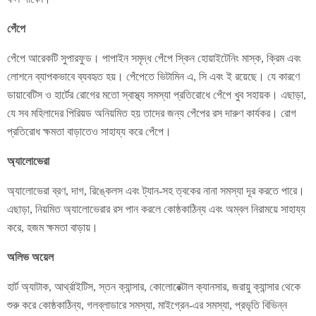
পেঁপে
পেঁপে আরেকটি সুপারফুড। পাপাইন সমৃদ্ধ পেঁপে স্কিন হোয়াইটেনিং মাস্ক, ক্রিম এবং
লোশনে ব্যাপকভাবে ব্যবহৃত হয়। পেঁপেতে ভিটামিন এ, সি এবং ই রয়েছে। যে কারণে
ডায়াবেটিস ও হার্টের রোগের মতো স্বাস্থ্য সমস্যা প্রতিরোধে পেঁপে খুব সহায়ক। এছাড়া,
যে সব মহিলাদের পিরিয়ড অনিয়মিত হয় তাদের জন্য পেঁপের রস দারুণ কার্যকর। রোগ
প্রতিরোধ ক্ষমতা বাড়াতেও সাহায্য করে পেঁপে।
অ্যালোভেরা
অ্যালোভেরা ব্রণ, দাগ, রিঙ্কেলস এবং ট্যান-সহ ত্বকের নানা সমস্যা দূর করতে পারে।
এছাড়া, নিয়মিত অ্যালোভেরার রস পান করলে কোষ্ঠকাঠিন্য এবং অম্বল নিরাময়ে সাহায্য
করে, হজম ক্ষমতা বাড়ায়।
অলিভ অয়েল
হার্ট অ্যাটাক, আর্থ্রাইটিস, স্তন ক্যান্সার, কোলোরেক্টাল ক্যানসার, জরায়ু ক্যান্সার থেকে
শুরু করে কোষ্ঠকাঠিন্য, গলব্লাডারে সমস্যা, মাইগ্রেন-এর সমস্যা, প্রভৃতি বিভিন্ন