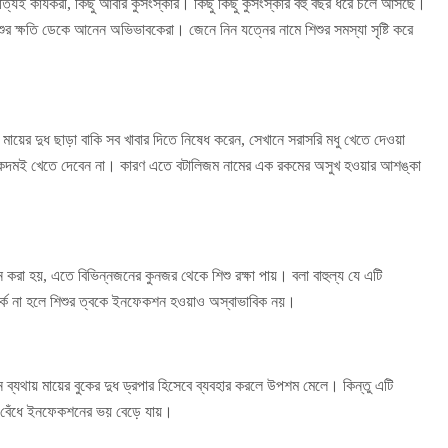
্যিই কার্যকরী, কিছু আবার কুসংস্কার। কিছু কিছু কুসংস্কার বহু বছর ধরে চলে আসছে।
র ক্ষতি ডেকে আনেন অভিভাবকেরা। জেনে নিন যত্নের নামে শিশুর সমস্যা সৃষ্টি করে
য়ের দুধ ছাড়া বাকি সব খাবার দিতে নিষেধ করেন, সেখানে সরাসরি মধু খেতে দেওয়া
 একদমই খেতে দেবেন না। কারণ এতে বটালিজম নামের এক রকমের অসুখ হওয়ার আশঙ্কা
হয়, এতে বিভিন্নজনের কুনজর থেকে শিশু রক্ষা পায়। বলা বাহুল্য যে এটি
র্ক না হলে শিশুর ত্বকে ইনফেকশন হওয়াও অস্বাভাবিক নয়।
ে ব্যথায় মায়ের বুকের দুধ ড্রপার হিসেবে ব্যবহার করলে উপশম মেলে। কিন্তু এটি
সা বেঁধে ইনফেকশনের ভয় বেড়ে যায়।