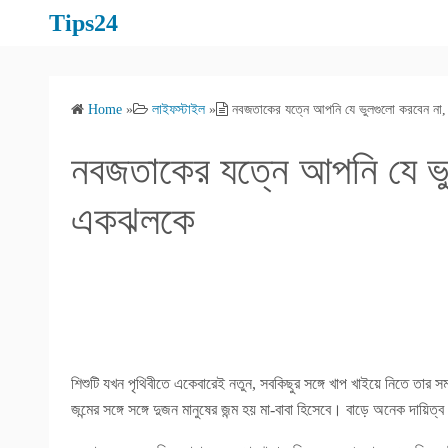
S
Tips24
k
i
p
Home
»
লাইফস্টাইল
»
নবজতাকের যত্নে আপনি যে ভুলগুলো করবেন না
t
o
নবজতাকের যত্নে আপনি যে ভু
c
o
একঝলকে
n
t
e
n
t
শিশুটি যখন পৃথিবীতে একেবারেই নতুন, সবকিছুর সঙ্গে খাপ খাইয়ে নিতে তার 
জন্মের সঙ্গে সঙ্গে দুজন মানুষের জন্ম হয় মা-বাবা হিসেবে। বাড়ে অনেক দায়