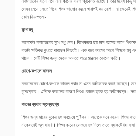
নবজাতকের যত্ন নিয়ে নানা ধরনের ধারণা প্রচলিত রয়েছে। তার মধ্যে কিছু সত
সেসব মেনে চলতে গিয়ে শিশুর ভালোর বদলে খারাপই হয় বেশি। না জেনেই শিশু
কোন নিয়মগুলো-
মুখে মধু
অনেকেই নবজাতকের মুখে মধু দেন। বিশেষজ্ঞরা ছয় মাস বয়সের আগে শিশুকে মা
কতটা ক্ষতিকর বুঝতে পারছেন নিশ্চয়ই। এক বছর বয়সের আগে শিশুকে মধু
থাকে। যেটি শিশুর জন্য ডেকে আনতে পারে মারাত্মক কোনো ক্ষতি।
চোখে-কপালে কাজল
নবজাতকের চোখে-কপালে কাজল পরান না এমন অভিভাবক কমই আছেন। মনে করা 
কুসংস্কার। এদিকে কাজলের কারণে শিশুর কোমল ত্বক হয় ক্ষতিগ্রস্ত। সত
কানের ব্যথায় স্তন্যদুগ্ধ
শিশুর জন্য মায়ের বুকের দুধ সবচেয়ে পুষ্টিকর। অনেকে মনে করেন, শিশুর কান
একেবারেই ভুল ধারণা। শিশুর কানের ভেতরে দুধ দিলে তাতে ব্যাকটেরিয়া বা