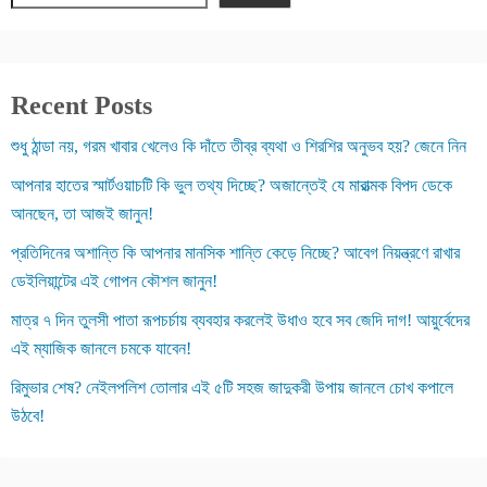
Recent Posts
শুধু ঠান্ডা নয়, গরম খাবার খেলেও কি দাঁতে তীব্র ব্যথা ও শিরশির অনুভব হয়? জেনে নিন
আপনার হাতের স্মার্টওয়াচটি কি ভুল তথ্য দিচ্ছে? অজান্তেই যে মারাত্মক বিপদ ডেকে
আনছেন, তা আজই জানুন!
প্রতিদিনের অশান্তি কি আপনার মানসিক শান্তি কেড়ে নিচ্ছে? আবেগ নিয়ন্ত্রণে রাখার
ডেইলিয়ান্টের এই গোপন কৌশল জানুন!
মাত্র ৭ দিন তুলসী পাতা রূপচর্চায় ব্যবহার করলেই উধাও হবে সব জেদি দাগ! আয়ুর্বেদের
এই ম্যাজিক জানলে চমকে যাবেন!
রিমুভার শেষ? নেইলপলিশ তোলার এই ৫টি সহজ জাদুকরী উপায় জানলে চোখ কপালে
উঠবে!