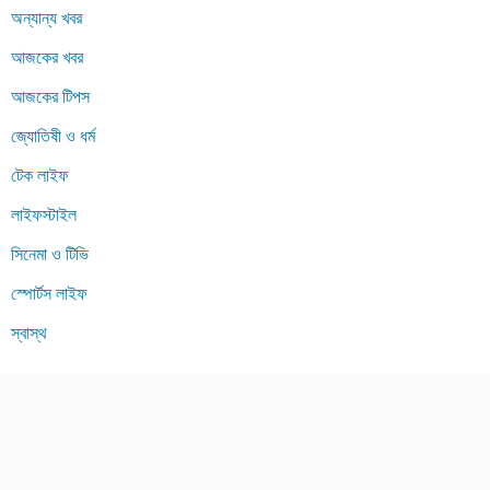
অন্যান্য খবর
আজকের খবর
আজকের টিপস
জ্যোতিষী ও ধর্ম
টেক লাইফ
লাইফস্টাইল
সিনেমা ও টিভি
স্পোর্টস লাইফ
স্বাস্থ