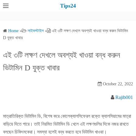
S
Tips24
k
i
p
Home
»
লাইফস্টাইল
»
এই ৩টি লক্ষণ দেখলে অবশ্যই খাওয়া বন্ধ করুন ভিটামিন
t
D যুক্ত খাবার
o
c
এই ৩টি লক্ষণ দেখলে অবশ্যই খাওয়া বন্ধ করুন
o
ভিটামিন D যুক্ত খাবার
n
t
e
October 22, 2022
n
Rajib001
t
মাত্রাতিরিক্ত ভিটামিন ডি, বিশেষ করে কোলেক্যালসিফেরল রক্তে ক্যালসিয়ামের মাত্রা
বাড়িয়ে দিতে পারে। তাই নিয়মিত ভিটামিন ডি খেলে এই লক্ষণগুলির দিকে নজর রাখতে
বলছেন চিকিৎসকেরা। সমস্যা হলেই বন্ধ করতে হবে ভিটামিন খাওয়া।