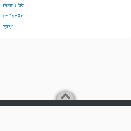
সিনেমা ও টিভি
স্পোর্টস লাইফ
স্বাস্থ
Powered by
WordPress
Theme by
Simple Days
Bengali Lifestyle Blogging platfrom
©2026
Tips24