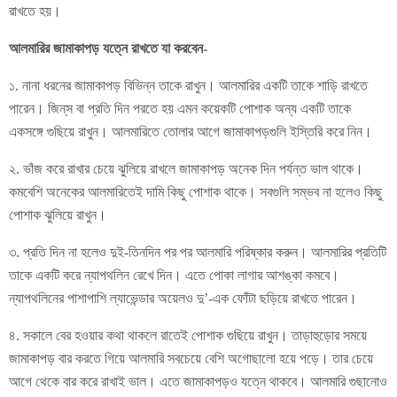
রাখতে হয়।
আলমারির জামাকাপড় যত্নে রাখতে যা করবেন-
১. নানা ধরনের জামাকাপড় বিভিন্ন তাকে রাখুন। আলমারির একটি তাকে শাড়ি রাখতে
পারেন। জিন্‌স বা প্রতি দিন পরতে হয় এমন কয়েকটি পোশাক অন্য একটি তাকে
একসঙ্গে গুছিয়ে রাখুন। আলমারিতে তোলার আগে জামাকাপড়গুলি ইস্তিরি করে নিন।
২. ভাঁজ করে রাখার চেয়ে ঝুলিয়ে রাখলে জামাকাপড় অনেক দিন পর্যন্ত ভাল থাকে।
কমবেশি অনেকের আলমারিতেই দামি কিছু পোশাক থাকে। সবগুলি সম্ভব না হলেও কিছু
পোশাক ঝুলিয়ে রাখুন।
৩. প্রতি দিন না হলেও দুই-তিনদিন পর পর আলমারি পরিষ্কার করুন। আলমারির প্রতিটি
তাকে একটি করে ন্যাপথলিন রেখে দিন। এতে পোকা লাগার আশঙ্কা কমবে।
ন্যাপথলিনের পাশাপাশি ল্যাভেন্ডার অয়েলও দু’-এক ফোঁটা ছড়িয়ে রাখতে পারেন।
৪. সকালে বের হওয়ার কথা থাকলে রাতেই পোশাক গুছিয়ে রাখুন। তাড়াহুড়োর সময়ে
জামাকাপড় বার করতে গিয়ে আলমারি সবচেয়ে বেশি অগোছালো হয়ে পড়ে। তার চেয়ে
আগে থেকে বার করে রাখাই ভাল। এতে জামাকাপড়ও যত্নে থাকবে। আলমারি গুছানোও