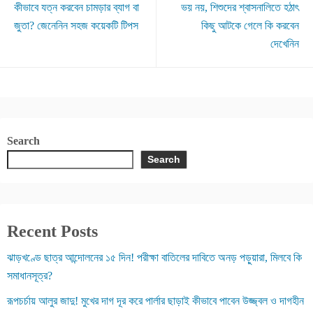
কীভাবে যত্ন করবেন চামড়ার ব্যাগ বা
ভয় নয়, শিশুদের শ্বাসনালিতে হঠাৎ
জুতা? জেনেনিন সহজ কয়েকটি টিপস
কিছু আটকে গেলে কি করবেন
দেখেনিন
Search
Search
Recent Posts
ঝাড়খণ্ডে ছাত্র আন্দোলনের ১৫ দিন! পরীক্ষা বাতিলের দাবিতে অনড় পড়ুয়ারা, মিলবে কি
সমাধানসূত্র?
রূপচর্চায় আলুর জাদু! মুখের দাগ দূর করে পার্লার ছাড়াই কীভাবে পাবেন উজ্জ্বল ও দাগহীন