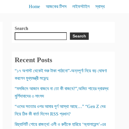
Home
আজকের টিপস
লাইফস্টাইল
স্বাস্থ
Search
Search
Recent Posts
“১৭ অগাস্ট থেকেই শুরু টাকা পাঠানো”-অন্নপূর্ণা নিয়ে বড় ঘোষণা
করলেন মুখ্যমন্ত্রী শুভেন্দু
“মসজিদে আজান বাজবে না তো কী বাজবে?”,অমিত শাহের দ্বারস্থ
মুর্শিদাবাদের ৩ সাংসদ
“ওদের সততার ওপর আমার পূর্ণ আস্থা আছে…” “Gen Z দের
নিয়ে ঠিক কী বার্তা দিলেন RSS প্রধান?
রিয়্যালিটি শোয়ে রাজত্ব! এলী ও রুহীকে হারিয়ে ‘অ্যালায়েন্স’-এর