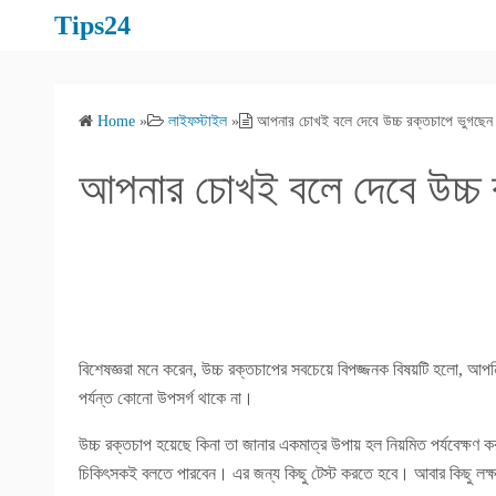
S
Tips24
k
i
p
Home
»
লাইফস্টাইল
»
আপনার চোখই বলে দেবে উচ্চ রক্তচাপে ভুগছেন 
t
o
আপনার চোখই বলে দেবে উচ্চ 
c
o
n
t
e
n
t
বিশেষজ্ঞরা মনে করেন, উচ্চ রক্তচাপের সবচেয়ে বিপজ্জনক বিষয়টি হলো, আ
পর্যন্ত কোনো উপসর্গ থাকে না।
উচ্চ রক্তচাপ হয়েছে কিনা তা জানার একমাত্র উপায় হল নিয়মিত পর্যবেক্ষণ 
চিকিৎসকই বলতে পারবেন। এর জন্য কিছু টেস্ট করতে হবে। আবার কিছু লক্