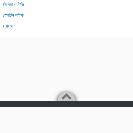
সিনেমা ও টিভি
স্পোর্টস লাইফ
স্বাস্থ
Powered by
WordPress
Theme by
Simple Days
Bengali Lifestyle Blogging platfrom
©2026
Tips24