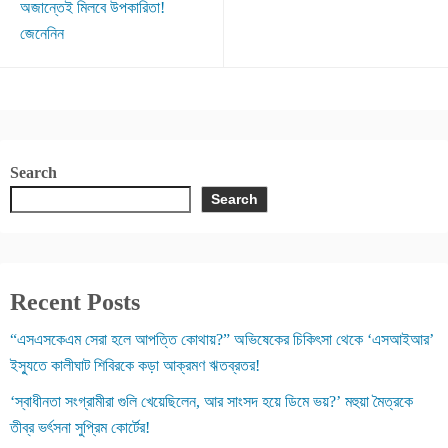
অজান্তেই মিলবে উপকারিতা!
জেনেনিন
Search
Search
Recent Posts
“এসএসকেএম সেরা হলে আপত্তি কোথায়?” অভিষেকের চিকিৎসা থেকে ‘এসআইআর’
ইস্যুতে কালীঘাট শিবিরকে কড়া আক্রমণ ঋতব্রতর!
‘স্বাধীনতা সংগ্রামীরা গুলি খেয়েছিলেন, আর সাংসদ হয়ে ডিমে ভয়?’ মহুয়া মৈত্রকে
তীব্র ভর্ৎসনা সুপ্রিম কোর্টের!