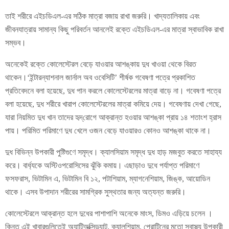
তাই শরীরে এইচডিএল-এর সঠিক মাত্রা বজায় রাখা জরুরি। খাদ্যতালিকায় এবং
জীবনযাত্রায় সামান্য কিছু পরিবর্তন আনলেই রক্তে এইচডিএল-এর মাত্রা স্বাভাবিক রাখা
সম্ভব।
অনেকেই রক্তে কোলেস্টেরল বেড়ে যাওয়ার আশঙ্কায় দুধ খাওয়া থেকে বিরত
থাকেন।‘ইন্টারন্যাশনাল জার্নাল অব ওবেসিটি’ শীর্ষক গবেষণা পত্রে প্রকাশিত
প্রতিবেদনে বলা হয়েছে, দুধ পান করলে কোলেস্টেরলের মাত্রা বাড়ে না। গবেষণা পত্রে
বলা হয়েছে, দুধ শরীরে খারাপ কোলেস্টেরলের মাত্রা কমিয়ে দেয়। গবেষণায় দেখা গেছে,
যারা নিয়মিত দুধ খান তাদের হৃদ্‌রোগে আক্রান্ত হওয়ার আশঙ্কা প্রায় ১৪ শতাংশ হ্রাস
পায়। পরিমিত পরিমাণে দুধ খেলে ওজন বেড়ে যাওয়ারও কোনও আশঙ্কা থাকে না।
দুধ বিভিন্ন উপকারী পুষ্টিগুণে সমৃদ্ধ। ক্যালসিয়াম সমৃদ্ধ দুধ হাড় মজবুত করতে সাহায্য
করে। বার্ধ্যকে অস্টিওপরোসিসের ঝুঁকি কমায়। এছাড়াও দুধে পর্যাপ্ত পরিমাণে
ফসফরাস, ভিটামিন এ, ভিটামিন বি ১২, পটাশিয়াম, ম্যাগনেশিয়াম, জিঙ্ক, আয়োডিন
থাকে। এসব উপাদান শরীরের সামগ্রিক সুস্থতার জন্য অত্যন্ত জরুরি।
কোলেস্টেরলে আক্রান্ত হলে দুধের পাশাপাশি অনেকে মাংস, ডিমও এড়িয়ে চলেন ।
কিন্তু এই খাবারগুলিতেই অ্যান্টিঅক্সিড্যান্ট, ক্যালশিয়াম, প্রোটিনের মতো স্বাস্থ্য উপকারী