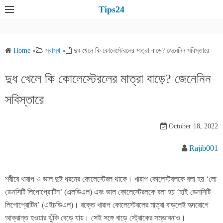
S
Tips24
k
i
p
Home
»
স্বাস্থ
»
দুধ খেলে কি কোলেস্টেরলের মাত্রা বাড়ে? জেনেনিন সবিস্তারে
t
o
দুধ খেলে কি কোলেস্টেরলের মাত্রা বাড়ে? জেনেনিন
c
o
সবিস্তারে
n
t
October 18, 2022
e
n
Rajib001
t
শরীরে খারাপ ও ভাল দুই ধরনের কোলেস্টেরল থাকে। খারাপ কোলেস্টরলকে বলা হয় ‘লো
ডেনসিটি লিপোপ্রোটিন’ (এলডিএল) এবং ভাল কোলেস্টেরলকে বলা হয় ‘হাই ডেনসিটি
লিপোপ্রোটিন’ (এইচডিএল)। রক্তে খারাপ কোলেস্টেরলের মাত্রা বাড়লেই হৃদরোগে
আক্রান্ত হওয়ার ঝুঁকি বেড়ে যায়। সেই সঙ্গে বাড়ে স্ট্রোকের সম্ভাবনাও।